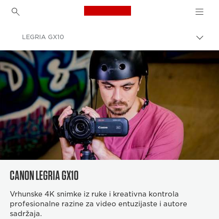
Canon Logo, back to h
LEGRIA GX10
Uklju
trag
Canon
Videokamere i kamkorderi
CANON LEGRIA GX10
Vrhunske 4K snimke iz ruke i kreativna kontrola
profesionalne razine za video entuzijaste i autore
sadržaja.