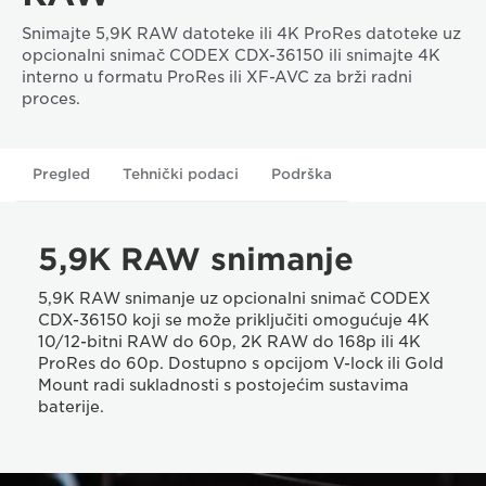
Snimajte 5,9K RAW datoteke ili 4K ProRes datoteke uz
opcionalni snimač CODEX CDX-36150 ili snimajte 4K
interno u formatu ProRes ili XF-AVC za brži radni
proces.
Pregled
Tehnički podaci
Podrška
5,9K RAW snimanje
5,9K RAW snimanje uz opcionalni snimač CODEX
CDX-36150 koji se može priključiti omogućuje 4K
10/12-bitni RAW do 60p, 2K RAW do 168p ili 4K
ProRes do 60p. Dostupno s opcijom V-lock ili Gold
Mount radi sukladnosti s postojećim sustavima
baterije.