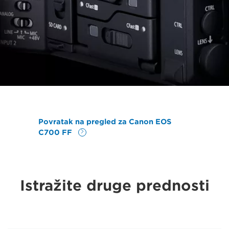
Povratak na pregled za Canon EOS
C700 FF
Istražite druge prednosti