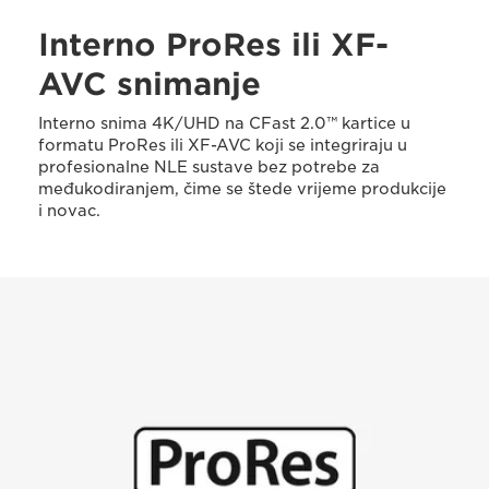
Interno ProRes ili XF-
AVC snimanje
Interno snima 4K/UHD na CFast 2.0™ kartice u
formatu ProRes ili XF-AVC koji se integriraju u
profesionalne NLE sustave bez potrebe za
međukodiranjem, čime se štede vrijeme produkcije
i novac.