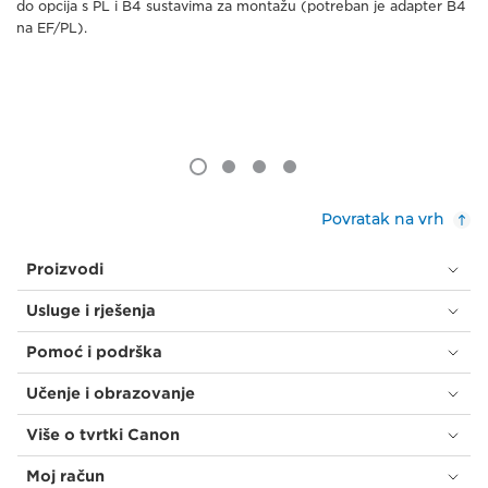
do opcija s PL i B4 sustavima za montažu (potreban je adapter B4
na EF/PL).
Povratak na vrh
Proizvodi
Usluge i rješenja
Pomoć i podrška
Učenje i obrazovanje
Više o tvrtki Canon
Moj račun