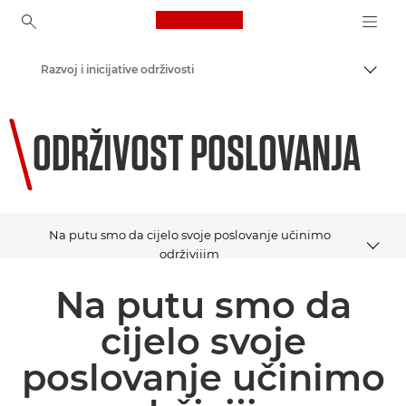
Canon Logo, back to ho
Razvoj i inicijative održivosti
Uklju
Canon
ODRŽIVOST POSLOVANJA
Na putu smo da cijelo svoje poslovanje učinimo
održivijim
Na putu smo da
PREGLED
cijelo svoje
PREDNOSTI
poslovanje učinimo
ŽIVOTNI CIKLUS ISPORUKE