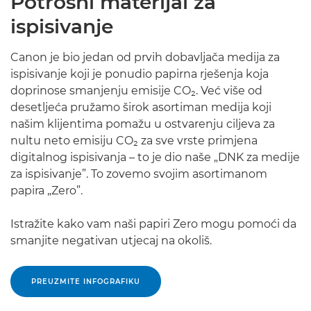
Potrošni materijal za
ispisivanje
Canon je bio jedan od prvih dobavljača medija za
ispisivanje koji je ponudio papirna rješenja koja
doprinose smanjenju emisije CO₂. Već više od
desetljeća pružamo širok asortiman medija koji
našim klijentima pomažu u ostvarenju ciljeva za
nultu neto emisiju CO₂ za sve vrste primjena
digitalnog ispisivanja – to je dio naše „DNK za medije
za ispisivanje”. To zovemo svojim asortimanom
papira „Zero”.
Istražite kako vam naši papiri Zero mogu pomoći da
smanjite negativan utjecaj na okoliš.
PREUZMITE INFOGRAFIKU