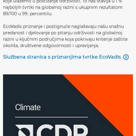
koje ulažemo u postizanje održivosti. To nas stavlja u 1 %
najboljih tvrtki na globalnoj razini s ukupnim rezultatom
89/100 u 99. percentilu.
EcoVadis priznanje i postignuće naglašavaju našu snažnu
predanost i djelovanje po pitanju održivosti na globalnoj
razini u ključnim područjima koja pokrivaju kriterije zaštite
okoliša, društvene odgovornosti i upravljanja.
Službena stranica s priznanjima tvrtke EcoVadis
