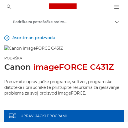
Canon Logo, back to ho
Podrška za potrošačke proizvode
Uklju
Canon
Asortiman proizvoda

PODRŠKA
Canon
imageFORCE C431Z
Preuzmite upravljačke programe, softver, programske
datoteke i priručnike te pristupite resursima za rješavanje
problema za svoj proizvod imageFORCE.
UPRAVLJAČKI PROGRAMI
+