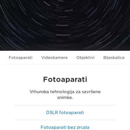
Fotoaparati
Videokamere
Objektivi
Bljeskalice
Fotoaparati
Vrhunska tehnologija za savršene
snimke.
DSLR fotoaparati
Fotoaparati bez zrcala