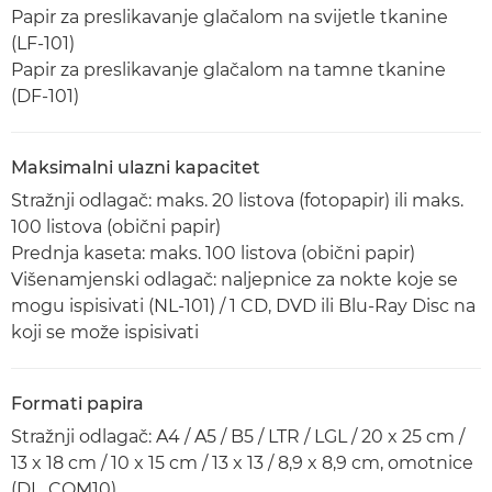
Papir za preslikavanje glačalom na svijetle tkanine
(LF-101)
Papir za preslikavanje glačalom na tamne tkanine
(DF-101)
Maksimalni ulazni kapacitet
Stražnji odlagač: maks. 20 listova (fotopapir) ili maks.
100 listova (obični papir)
Prednja kaseta: maks. 100 listova (obični papir)
Višenamjenski odlagač: naljepnice za nokte koje se
mogu ispisivati (NL-101) / 1 CD, DVD ili Blu-Ray Disc na
koji se može ispisivati
Formati papira
Stražnji odlagač: A4 / A5 / B5 / LTR / LGL / 20 x 25 cm /
13 x 18 cm / 10 x 15 cm / 13 x 13 / 8,9 x 8,9 cm, omotnice
(DL, COM10)