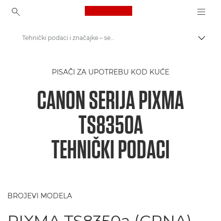
Canon Logo, back to ho
Tehnički podaci i značajke – serija PIXMA TS8350a
Uklju
Canon
PISAČI ZA UPOTREBU KOD KUĆE
Pisači tvrtke Canon
CANON SERIJA PIXMA
Serija PIXMA TS8350a tvrtke Canon
TS8350A
TEHNIČKI PODACI
BROJEVI MODELA
PIXMA TS8350a (CRNA)