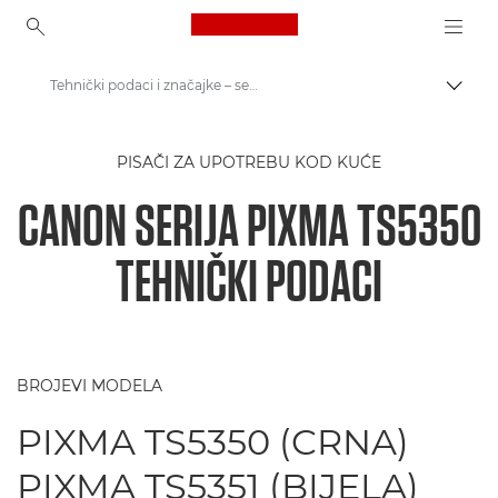
Canon Logo, back to ho
Tehnički podaci i značajke – serija PIXMA TS5350
Uklju
Canon
PISAČI ZA UPOTREBU KOD KUĆE
Pisači tvrtke Canon
CANON SERIJA PIXMA TS5350
Serija PIXMA TS5350 tvrtke Canon
TEHNIČKI PODACI
BROJEVI MODELA
PIXMA TS5350 (CRNA)
PIXMA TS5351 (BIJELA)