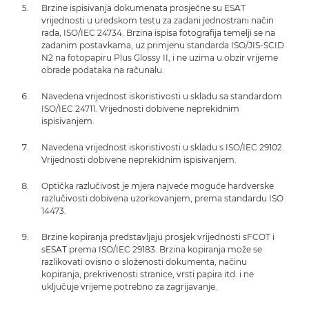
Brzine ispisivanja dokumenata prosječne su ESAT
vrijednosti u uredskom testu za zadani jednostrani način
rada, ISO/IEC 24734. Brzina ispisa fotografija temelji se na
zadanim postavkama, uz primjenu standarda ISO/JIS-SCID
N2 na fotopapiru Plus Glossy II, i ne uzima u obzir vrijeme
obrade podataka na računalu.
Navedena vrijednost iskoristivosti u skladu sa standardom
ISO/IEC 24711. Vrijednosti dobivene neprekidnim
ispisivanjem.
Navedena vrijednost iskoristivosti u skladu s ISO/IEC 29102.
Vrijednosti dobivene neprekidnim ispisivanjem.
Optička razlučivost je mjera najveće moguće hardverske
razlučivosti dobivena uzorkovanjem, prema standardu ISO
14473.
Brzine kopiranja predstavljaju prosjek vrijednosti sFCOT i
sESAT prema ISO/IEC 29183. Brzina kopiranja može se
razlikovati ovisno o složenosti dokumenta, načinu
kopiranja, prekrivenosti stranice, vrsti papira itd. i ne
uključuje vrijeme potrebno za zagrijavanje.