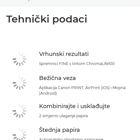
Toggle breadcrumbs
Pregled
Tehnički podaci
Tehnički podaci
Podrška
Vrhunski rezultati
KUPITE TINTU
Spremnici FINE s tintom ChromaLife100
Bežična veza
Aplikacija Canon PRINT, AirPrint (iOS) i Mopria
(Android)
Kombinirajte i usklađujte
2-smjerno ulaganje papira
Štednja papira
Automatsko obostrano ispisivanje