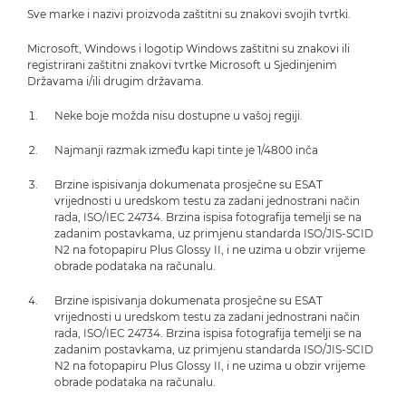
Sve marke i nazivi proizvoda zaštitni su znakovi svojih tvrtki.
Microsoft, Windows i logotip Windows zaštitni su znakovi ili
registrirani zaštitni znakovi tvrtke Microsoft u Sjedinjenim
Državama i/ili drugim državama.
Neke boje možda nisu dostupne u vašoj regiji.
Najmanji razmak između kapi tinte je 1/4800 inča
Brzine ispisivanja dokumenata prosječne su ESAT
vrijednosti u uredskom testu za zadani jednostrani način
rada, ISO/IEC 24734. Brzina ispisa fotografija temelji se na
zadanim postavkama, uz primjenu standarda ISO/JIS-SCID
N2 na fotopapiru Plus Glossy II, i ne uzima u obzir vrijeme
obrade podataka na računalu.
Brzine ispisivanja dokumenata prosječne su ESAT
vrijednosti u uredskom testu za zadani jednostrani način
rada, ISO/IEC 24734. Brzina ispisa fotografija temelji se na
zadanim postavkama, uz primjenu standarda ISO/JIS-SCID
N2 na fotopapiru Plus Glossy II, i ne uzima u obzir vrijeme
obrade podataka na računalu.