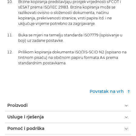
Brzine kopiranja predstavljaju prosjek vrijednosti sFCOT i
sESAT prema ISO/IEC 29183. Brzina kopiranja može se
razlikovati ovisno o složenosti dokumenta, načinu
kopiranja, prekrivenosti stranice, vrsti papira itd. i ne
uključuje vrijeme potrebno za zagrijavanje.
Buka se mjeri na temelju standarda ISO7779 (ispisivanje u
boji) uz zadane postavke.
Prilikom kopiranja dokumenta ISO/JIS-SCID N2 (ispisano na
tintnom pisaču) na običnom papiru formata A4 prema
standardnim postavkama.
Povratak na vrh
Proizvodi
Usluge i rješenja
Pomoć i podrška