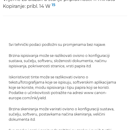
15
Kopiranje: pribl. 14 W
Svi tehnički podaci podložni su promjenama bez najave.
Brzina ispisivanja može se razlikovati ovisno o konfiguraciji
sustava, sučelju, softveru, složenosti dokumenta, načinu
ispisivanja, pokrivenosti stranice, vrsti papira itd.
Iskoristivost tinte može se razlikovati ovisno o
tekstu/fotografijama koje se ispisuju, softverskim aplikacijama
koje se koriste, modu ispisivanja i tipu papira koji se koristi.
Podatke o učinkovitosti potražite na adresi www.canon-
europe.com/ink/yield.
Brzina skeniranja može varirati ovisno o konfiguraciji sustava,
sučelju, softveru, postavkama načina skeniranja, veličini
dokumenta itd.