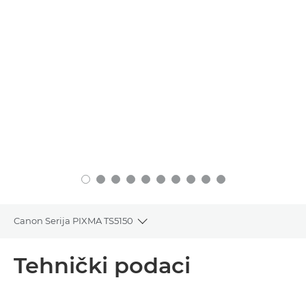
Canon Serija PIXMA TS5150
Toggle breadcrumbs
Pregled
Tehnički podaci
Tehnički podaci