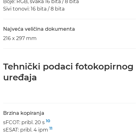
Boje: RGB, svaka 16 bita / 8 bita
Sivi tonovi: 16 bita / 8 bita
Najveća veličina dokumenta
216 x 297 mm
Tehnički podaci fotokopirnog
uređaja
Brzina kopiranja
10
sFCOT: pribl. 20 s
11
sESAT: pribl. 4 ipm