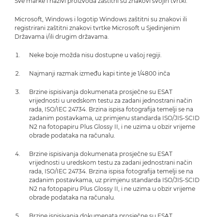
Sve marke i nazivi proizvoda zaštitni su znakovi svojih tvrtki.
Microsoft, Windows i logotip Windows zaštitni su znakovi ili
registrirani zaštitni znakovi tvrtke Microsoft u Sjedinjenim
Državama i/ili drugim državama.
Neke boje možda nisu dostupne u vašoj regiji.
Najmanji razmak između kapi tinte je 1/4800 inča
Brzine ispisivanja dokumenata prosječne su ESAT
vrijednosti u uredskom testu za zadani jednostrani način
rada, ISO/IEC 24734. Brzina ispisa fotografija temelji se na
zadanim postavkama, uz primjenu standarda ISO/JIS-SCID
N2 na fotopapiru Plus Glossy II, i ne uzima u obzir vrijeme
obrade podataka na računalu.
Brzine ispisivanja dokumenata prosječne su ESAT
vrijednosti u uredskom testu za zadani jednostrani način
rada, ISO/IEC 24734. Brzina ispisa fotografija temelji se na
zadanim postavkama, uz primjenu standarda ISO/JIS-SCID
N2 na fotopapiru Plus Glossy II, i ne uzima u obzir vrijeme
obrade podataka na računalu.
Brzine ispisivanja dokumenata prosječne su ESAT