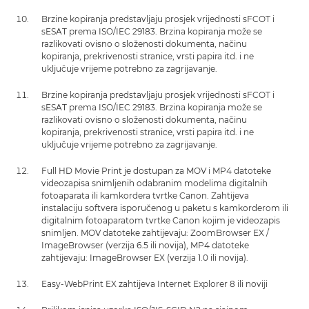
Brzine kopiranja predstavljaju prosjek vrijednosti sFCOT i
sESAT prema ISO/IEC 29183. Brzina kopiranja može se
razlikovati ovisno o složenosti dokumenta, načinu
kopiranja, prekrivenosti stranice, vrsti papira itd. i ne
uključuje vrijeme potrebno za zagrijavanje.
Brzine kopiranja predstavljaju prosjek vrijednosti sFCOT i
sESAT prema ISO/IEC 29183. Brzina kopiranja može se
razlikovati ovisno o složenosti dokumenta, načinu
kopiranja, prekrivenosti stranice, vrsti papira itd. i ne
uključuje vrijeme potrebno za zagrijavanje.
Full HD Movie Print je dostupan za MOV i MP4 datoteke
videozapisa snimljenih odabranim modelima digitalnih
fotoaparata ili kamkordera tvrtke Canon. Zahtijeva
instalaciju softvera isporučenog u paketu s kamkorderom ili
digitalnim fotoaparatom tvrtke Canon kojim je videozapis
snimljen. MOV datoteke zahtijevaju: ZoomBrowser EX /
ImageBrowser (verzija 6.5 ili novija), MP4 datoteke
zahtijevaju: ImageBrowser EX (verzija 1.0 ili novija).
Easy-WebPrint EX zahtijeva Internet Explorer 8 ili noviji