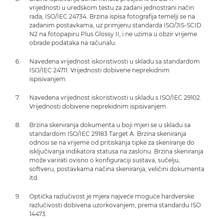
vrijednosti u uredskom testu za zadani jednostrani način
rada, ISO/IEC 24734. Brzina ispisa fotografija temelji se na
zadanim postavkama, uz primjenu standarda ISO/JIS-SCID
N2 na fotopapiru Plus Glossy II, i ne uzima u obzir vrijeme
obrade podataka na računalu.
Navedena vrijednost iskoristivosti u skladu sa standardom
ISO/IEC 24711. Vrijednosti dobivene neprekidnim
ispisivanjem.
Navedena vrijednost iskoristivosti u skladu s ISO/IEC 29102.
Vrijednosti dobivene neprekidnim ispisivanjem.
Brzina skeniranja dokumenta u boji mjeri se u skladu sa
standardom ISO/IEC 29183 Target A. Brzina skeniranja
odnosi se na vrijeme od pritiskanja tipke za skeniranje do
isključivanja indikatora statusa na zaslonu. Brzina skeniranja
može varirati ovisno o konfiguraciji sustava, sučelju,
softveru, postavkama načina skeniranja, veličini dokumenta
itd.
Optička razlučivost je mjera najveće moguće hardverske
razlučivosti dobivena uzorkovanjem, prema standardu ISO
14473.