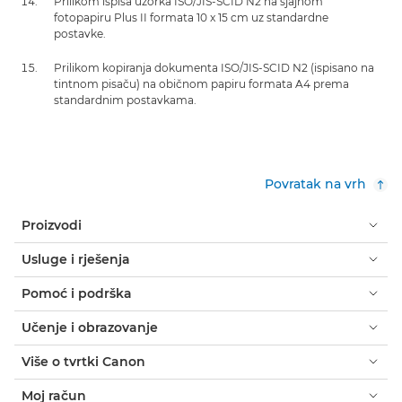
Prilikom ispisa uzorka ISO/JIS-SCID N2 na sjajnom
fotopapiru Plus II formata 10 x 15 cm uz standardne
postavke.
Prilikom kopiranja dokumenta ISO/JIS-SCID N2 (ispisano na
tintnom pisaču) na običnom papiru formata A4 prema
standardnim postavkama.
Povratak na vrh
Proizvodi
Usluge i rješenja
Pomoć i podrška
Učenje i obrazovanje
Više o tvrtki Canon
Moj račun