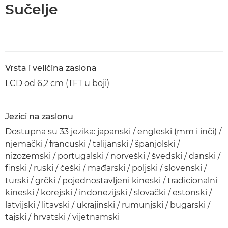
Sučelje
Vrsta i veličina zaslona
LCD od 6,2 cm (TFT u boji)
Jezici na zaslonu
Dostupna su 33 jezika: japanski / engleski (mm i inči) /
njemački / francuski / talijanski / španjolski /
nizozemski / portugalski / norveški / švedski / danski /
finski / ruski / češki / mađarski / poljski / slovenski /
turski / grčki / pojednostavljeni kineski / tradicionalni
kineski / korejski / indonezijski / slovački / estonski /
latvijski / litavski / ukrajinski / rumunjski / bugarski /
tajski / hrvatski / vijetnamski