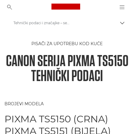
Canon Logo, back to ho
Tehnički podaci i značajke – serija PIXMA TS5150 tvrtke Canon
Uklju
Canon
PISAČI ZA UPOTREBU KOD KUĆE
Pisači tvrtke Canon
CANON SERIJA PIXMA TS5150
Serija PIXMA TS5150 tvrtke Canon - Pisači
TEHNIČKI PODACI
BROJEVI MODELA
PIXMA TS5150 (CRNA)
PIXMA TS5151 (BIJELA)