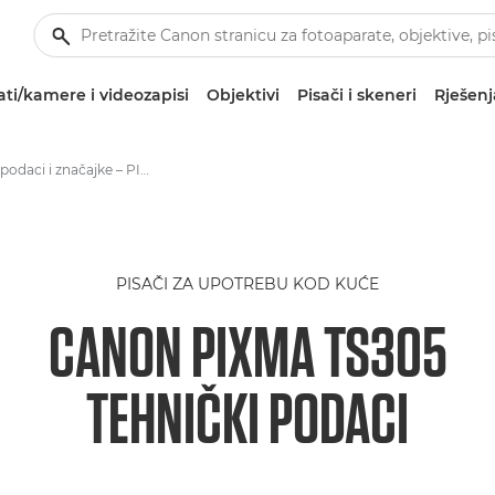
ti/kamere i videozapisi
Objektivi
Pisači i skeneri
Rješenj
Tehnički podaci i značajke – PIXMA TS305
PISAČI ZA UPOTREBU KOD KUĆE
CANON PIXMA TS305
TEHNIČKI PODACI