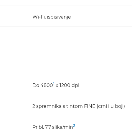
Wi-Fi, ispisivanje
1
Do 4800
x 1200 dpi
2 spremnika s tintom FINE (crni i u boji)
2
Pribl. 7,7 slika/min