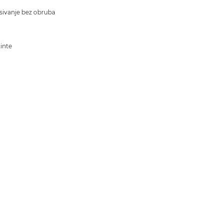
isivanje bez obruba
tinte