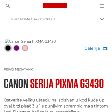
Canon Logo, back to ho
Pisač PIXMA G3430 tvrtke Canon
Uklju
Canon
Pisači tvrtke Canon
Galerija

PISAČI MEGATANK
CANON
SERIJA PIXMA G3430
Ostvarite veliku uštedu na ispisivanju kod kuće uz
ovaj brzi pisač 3 u 1 s punjivim spremnicima s tintom