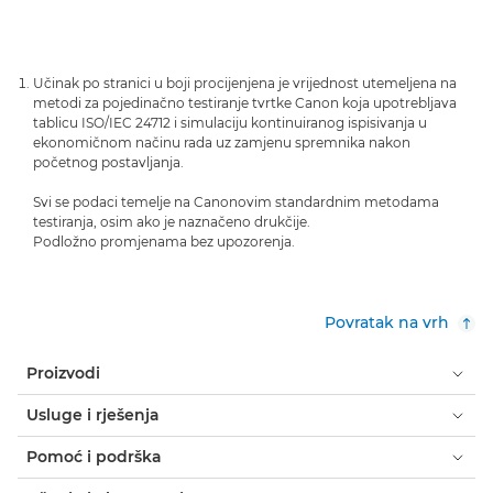
Učinak po stranici u boji procijenjena je vrijednost utemeljena na
metodi za pojedinačno testiranje tvrtke Canon koja upotrebljava
tablicu ISO/IEC 24712 i simulaciju kontinuiranog ispisivanja u
ekonomičnom načinu rada uz zamjenu spremnika nakon
početnog postavljanja.
Svi se podaci temelje na Canonovim standardnim metodama
testiranja, osim ako je naznačeno drukčije.
Podložno promjenama bez upozorenja.
Povratak na vrh
Proizvodi
Usluge i rješenja
Pomoć i podrška