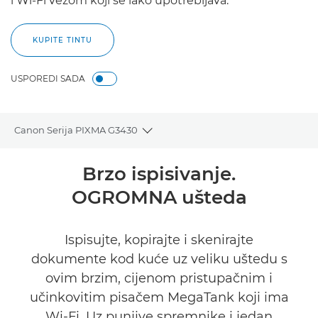
i Wi-Fi vezom koji se lako upotrebljava.
KUPITE TINTU
USPOREDI SADA
Canon Serija PIXMA G3430
Toggle breadcrumbs
Pregled
Brzo ispisivanje.
OGROMNA ušteda
Tehnički podaci
Podrška
Ispisujte, kopirajte i skenirajte
dokumente kod kuće uz veliku uštedu s
KUPITE TINTU
ovim brzim, cijenom pristupačnim i
učinkovitim pisačem MegaTank koji ima
Wi-Fi. Uz punjive spremnike i jedan