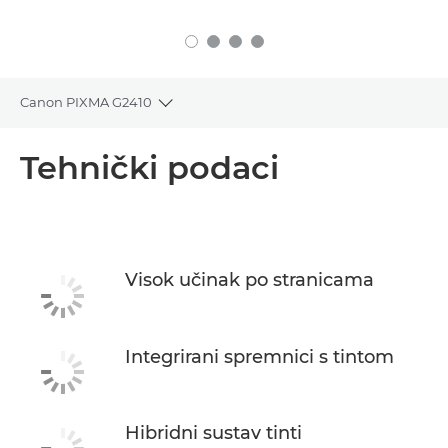
Canon PIXMA G2410
Toggle breadcrumbs
Pregled
Tehnički podaci
Tehnički podaci
Podrška
Visok učinak po stranicama
KUPITE TINTU
Integrirani spremnici s tintom
Hibridni sustav tinti