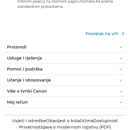
tintnom pisaču) na običnom papiru formata A4 prema
standardnim postavkama.
Povratak na vrh
Proizvodi
Usluge i rješenja
Pomoć i podrška
Učenje i obrazovanje
Više o tvrtki Canon
Moj račun
Uvjeti i odredbe
Obavijest o kolačićima
Dostupnost
Privatnost
Izjava o modernom ropstvu (PDF)