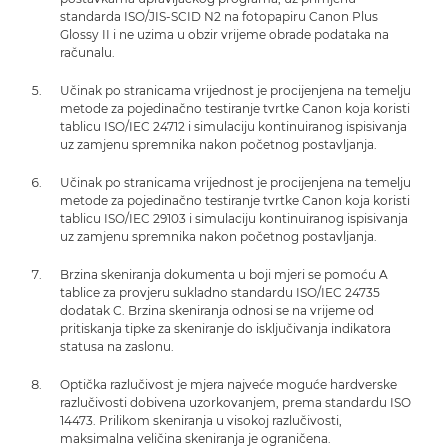
standarda ISO/JIS-SCID N2 na fotopapiru Canon Plus
Glossy II i ne uzima u obzir vrijeme obrade podataka na
računalu.
Učinak po stranicama vrijednost je procijenjena na temelju
metode za pojedinačno testiranje tvrtke Canon koja koristi
tablicu ISO/IEC 24712 i simulaciju kontinuiranog ispisivanja
uz zamjenu spremnika nakon početnog postavljanja.
Učinak po stranicama vrijednost je procijenjena na temelju
metode za pojedinačno testiranje tvrtke Canon koja koristi
tablicu ISO/IEC 29103 i simulaciju kontinuiranog ispisivanja
uz zamjenu spremnika nakon početnog postavljanja.
Brzina skeniranja dokumenta u boji mjeri se pomoću A
tablice za provjeru sukladno standardu ISO/IEC 24735
dodatak C. Brzina skeniranja odnosi se na vrijeme od
pritiskanja tipke za skeniranje do isključivanja indikatora
statusa na zaslonu.
Optička razlučivost je mjera najveće moguće hardverske
razlučivosti dobivena uzorkovanjem, prema standardu ISO
14473. Prilikom skeniranja u visokoj razlučivosti,
maksimalna veličina skeniranja je ograničena.