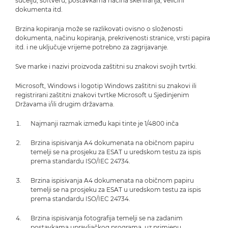
sučelju, softveru, postavkama načina skeniranja, veličini
dokumenta itd.
Brzina kopiranja može se razlikovati ovisno o složenosti
dokumenta, načinu kopiranja, prekrivenosti stranice, vrsti papira
itd. i ne uključuje vrijeme potrebno za zagrijavanje.
Sve marke i nazivi proizvoda zaštitni su znakovi svojih tvrtki.
Microsoft, Windows i logotip Windows zaštitni su znakovi ili
registrirani zaštitni znakovi tvrtke Microsoft u Sjedinjenim
Državama i/ili drugim državama.
Najmanji razmak između kapi tinte je 1/4800 inča
Brzina ispisivanja A4 dokumenata na običnom papiru
temelji se na prosjeku za ESAT u uredskom testu za ispis
prema standardu ISO/IEC 24734.
Brzina ispisivanja A4 dokumenata na običnom papiru
temelji se na prosjeku za ESAT u uredskom testu za ispis
prema standardu ISO/IEC 24734.
Brzina ispisivanja fotografija temelji se na zadanim
postavkama upravljačkog programa, uz primjenu