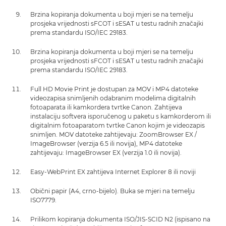
Brzina kopiranja dokumenta u boji mjeri se na temelju
prosjeka vrijednosti sFCOT i sESAT u testu radnih značajki
prema standardu ISO/IEC 29183.
Brzina kopiranja dokumenta u boji mjeri se na temelju
prosjeka vrijednosti sFCOT i sESAT u testu radnih značajki
prema standardu ISO/IEC 29183.
Full HD Movie Print je dostupan za MOV i MP4 datoteke
videozapisa snimljenih odabranim modelima digitalnih
fotoaparata ili kamkordera tvrtke Canon. Zahtijeva
instalaciju softvera isporučenog u paketu s kamkorderom ili
digitalnim fotoaparatom tvrtke Canon kojim je videozapis
snimljen. MOV datoteke zahtijevaju: ZoomBrowser EX /
ImageBrowser (verzija 6.5 ili novija), MP4 datoteke
zahtijevaju: ImageBrowser EX (verzija 1.0 ili novija).
Easy-WebPrint EX zahtijeva Internet Explorer 8 ili noviji
Obični papir (A4, crno-bijelo). Buka se mjeri na temelju
ISO7779.
Prilikom kopiranja dokumenta ISO/JIS-SCID N2 (ispisano na