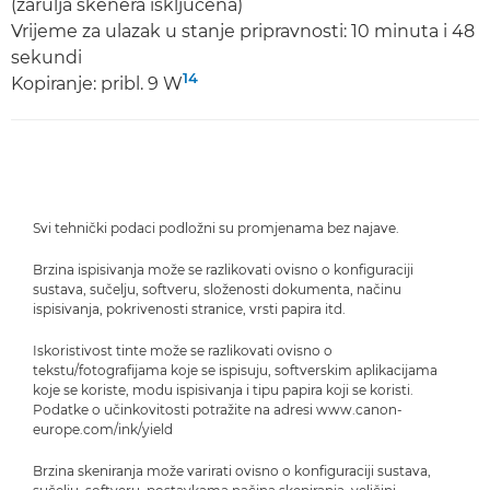
(žarulja skenera isključena)
Vrijeme za ulazak u stanje pripravnosti: 10 minuta i 48
sekundi
14
Kopiranje: pribl. 9 W
Svi tehnički podaci podložni su promjenama bez najave.
Brzina ispisivanja može se razlikovati ovisno o konfiguraciji
sustava, sučelju, softveru, složenosti dokumenta, načinu
ispisivanja, pokrivenosti stranice, vrsti papira itd.
Iskoristivost tinte može se razlikovati ovisno o
tekstu/fotografijama koje se ispisuju, softverskim aplikacijama
koje se koriste, modu ispisivanja i tipu papira koji se koristi.
Podatke o učinkovitosti potražite na adresi www.canon-
europe.com/ink/yield
Brzina skeniranja može varirati ovisno o konfiguraciji sustava,