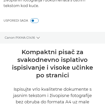
živopisnih fotografija i dokumenata s oštrim
tekstom kod kuće.
USPOREDI SADA
Canon PIXMA G1416
Toggle breadcrumbs
Pregled
Kompaktni pisač za
svakodnevno isplativo
Tehnički podaci
ispisivanje i visoke učinke
po stranici
Ispisujte vrlo kvalitetne dokumente s
jasnim tekstom i živopisne fotografije
bez obruba do formata A4 uz male