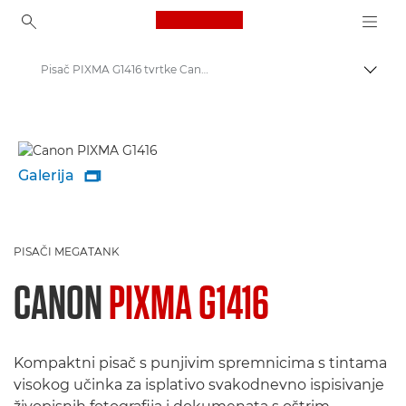
Canon Logo, back to ho
Pisač PIXMA G1416 tvrtke Canon
Uklju
Canon
Pisači tvrtke Canon
Galerija

PISAČI MEGATANK
CANON
PIXMA G1416
Kompaktni pisač s punjivim spremnicima s tintama
visokog učinka za isplativo svakodnevno ispisivanje