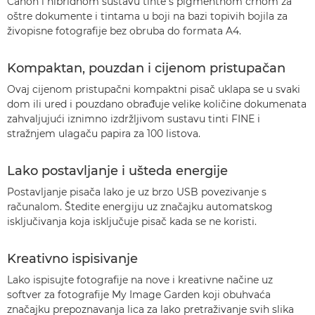
Canon i hibridnom sustavu tinte s pigmentnom crnom za
oštre dokumente i tintama u boji na bazi topivih bojila za
živopisne fotografije bez obruba do formata A4.
Kompaktan, pouzdan i cijenom pristupačan
Ovaj cijenom pristupačni kompaktni pisač uklapa se u svaki
dom ili ured i pouzdano obrađuje velike količine dokumenata
zahvaljujući iznimno izdržljivom sustavu tinti FINE i
stražnjem ulagaču papira za 100 listova.
Lako postavljanje i ušteda energije
Postavljanje pisača lako je uz brzo USB povezivanje s
računalom. Štedite energiju uz značajku automatskog
isključivanja koja isključuje pisač kada se ne koristi.
Kreativno ispisivanje
Lako ispisujte fotografije na nove i kreativne načine uz
softver za fotografije My Image Garden koji obuhvaća
značajku prepoznavanja lica za lako pretraživanje svih slika