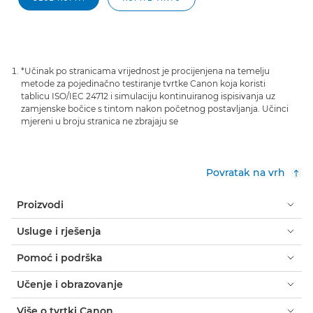
*Učinak po stranicama vrijednost je procijenjena na temelju
metode za pojedinačno testiranje tvrtke Canon koja koristi
tablicu ISO/IEC 24712 i simulaciju kontinuiranog ispisivanja uz
zamjenske bočice s tintom nakon početnog postavljanja. Učinci
mjereni u broju stranica ne zbrajaju se
Povratak na vrh
Proizvodi
Usluge i rješenja
Pomoć i podrška
Učenje i obrazovanje
Više o tvrtki Canon