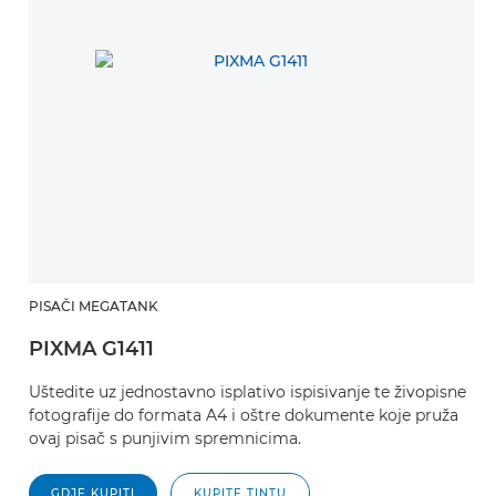
PISAČI MEGATANK
PIXMA G1411
Uštedite uz jednostavno isplativo ispisivanje te živopisne
fotografije do formata A4 i oštre dokumente koje pruža
ovaj pisač s punjivim spremnicima.
GDJE KUPITI
KUPITE TINTU