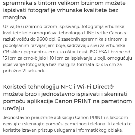
spremnika s tintom velikom brzinom možete
ispisivati fotografije vrhunske kvalitete bez
margina
Uživajte u iznimno brzom ispisivanju fotografija vrhunske
kvalitete koje omogućava tehnologija FINE tvrtke Canon s
razlučivošću do 9600 dpi. 6 zasebnih spremnika s tintom, s
poboljšanim razvijanjem boje, sadržavaju sivu za vrhunske
CB slike i pigmentnu crnu za oštar tekst. ISO ESAT brzine od
15 ipm za crno-bijelo i 10 ipm za ispisivanje u boji, omogućuju
ispisivanje fotografija bez margina formata 10 x 15 cm za
približno 21 sekundu.
Koristeći tehnologiju NFC i Wi-Fi Direct®
možete brzo i jednostavno ispisivati i skenirati
pomoću aplikacije Canon PRINT na pametnom
uređaju
Jednostavno preuzmite aplikaciju Canon PRINT i s lakoćom
ispisujte i skenirajte pomoću pametnog telefona ili tableta te
koristite izravan pristup uslugama informatičkog oblaka.