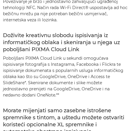
Povezivanje je brzo i jednostavno zahvaljujući ugrađenoj
tehnologiji NFC. Način rada Wi-Fi Direct® uspostavlja ad hoc
bežičnu mrežu pa nije potreban bežični usmjerivač,
internetska veza ili lozinka.
Doživite kreativnu slobodu ispisivanja iz
informatičkog oblaka i skeniranja u njega uz
poboljšani PIXMA Cloud Link
Poboljšani PIXMA Cloud Link u sekundi omogućava
ispisivanje fotografija s Instagrama, Facebooka i Flickra te
ispisivanje dokumenata s popularnih usluga informatičkog
oblaka kao što su GoogleDrive, OneDrive i Access te
SlideShare*. Skenirane dokumente i slike možete
jednostavno prenijeti na GoogleDrive, OneDrive i na
nedavno dodani OneNote.**
Morate mijenjati samo zasebne istrošene
spremnike s tintom, a uštedu možete ostvariti
koristeći opcionalne XL spremnike i