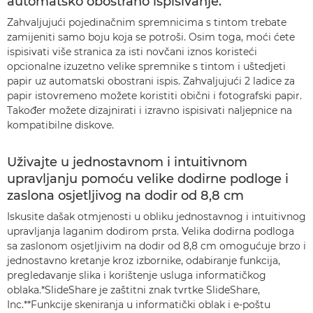
automatsko obostrano ispisivanje.
Zahvaljujući pojedinačnim spremnicima s tintom trebate
zamijeniti samo boju koja se potroši. Osim toga, moći ćete
ispisivati više stranica za isti novčani iznos koristeći
opcionalne izuzetno velike spremnike s tintom i uštedjeti
papir uz automatski obostrani ispis. Zahvaljujući 2 ladice za
papir istovremeno možete koristiti obični i fotografski papir.
Također možete dizajnirati i izravno ispisivati naljepnice na
kompatibilne diskove.
Uživajte u jednostavnom i intuitivnom
upravljanju pomoću velike dodirne podloge i
zaslona osjetljivog na dodir od 8,8 cm
Iskusite dašak otmjenosti u obliku jednostavnog i intuitivnog
upravljanja laganim dodirom prsta. Velika dodirna podloga
sa zaslonom osjetljivim na dodir od 8,8 cm omogućuje brzo i
jednostavno kretanje kroz izbornike, odabiranje funkcija,
pregledavanje slika i korištenje usluga informatičkog
oblaka.*SlideShare je zaštitni znak tvrtke SlideShare,
Inc.**Funkcije skeniranja u informatički oblak i e-poštu