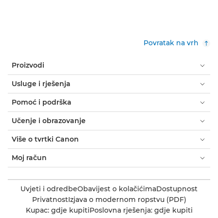
Povratak na vrh
Proizvodi
Usluge i rješenja
Pomoć i podrška
Učenje i obrazovanje
Više o tvrtki Canon
Moj račun
Uvjeti i odredbe
Obavijest o kolačićima
Dostupnost
Privatnost
Izjava o modernom ropstvu (PDF)
Kupac: gdje kupiti
Poslovna rješenja: gdje kupiti