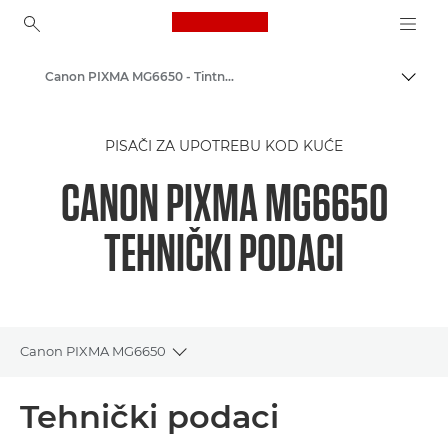
Canon Logo, back to ho
Canon PIXMA MG6650 - Tintni fotopisači
Uklju
Canon
PISAČI ZA UPOTREBU KOD KUĆE
Pisači tvrtke Canon
CANON PIXMA MG6650
TEHNIČKI PODACI
Canon PIXMA MG6650
Toggle breadcrumbs
Pregled
Tehnički podaci