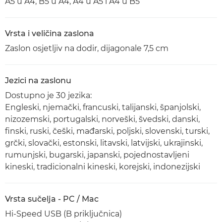
A5 u A4, B5 u A4, A4 u A5 i A4 u B5
Vrsta i veličina zaslona
Zaslon osjetljiv na dodir, dijagonale 7,5 cm
Jezici na zaslonu
Dostupno je 30 jezika:
Engleski, njemački, francuski, talijanski, španjolski,
nizozemski, portugalski, norveški, švedski, danski,
finski, ruski, češki, mađarski, poljski, slovenski, turski,
grčki, slovački, estonski, litavski, latvijski, ukrajinski,
rumunjski, bugarski, japanski, pojednostavljeni
kineski, tradicionalni kineski, korejski, indonezijski
Vrsta sučelja - PC / Mac
Hi-Speed USB (B priključnica)