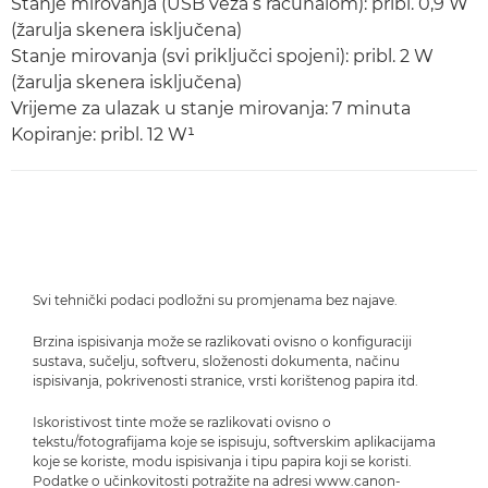
Stanje mirovanja (USB veza s računalom): pribl. 0,9 W
(žarulja skenera isključena)
Stanje mirovanja (svi priključci spojeni): pribl. 2 W
(žarulja skenera isključena)
Vrijeme za ulazak u stanje mirovanja: 7 minuta
Kopiranje: pribl. 12 W¹
Svi tehnički podaci podložni su promjenama bez najave.
Brzina ispisivanja može se razlikovati ovisno o konfiguraciji
sustava, sučelju, softveru, složenosti dokumenta, načinu
ispisivanja, pokrivenosti stranice, vrsti korištenog papira itd.
Iskoristivost tinte može se razlikovati ovisno o
tekstu/fotografijama koje se ispisuju, softverskim aplikacijama
koje se koriste, modu ispisivanja i tipu papira koji se koristi.
Podatke o učinkovitosti potražite na adresi www.canon-