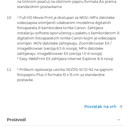
na tintnom pisaču) na običnom papiru formata A4 prema
standardnim postavkama.
¹ Full HD Movie Print je dostupan za MOV i MP4 datoteke
videozapisa snimljenih odabranim modelima digitalnih
fotoaparata ili kamkordera tvrtke Canon. Zahtijeva
instalaciju softvera isporučenog u paketu s kamkorderom ili
digitalnim fotoaparatom tvrtke Canon kojim je videozapis
snimljen. MOV datoteke zahtijevaju: ZoomBrowser EX /
ImageBrowser (verzija 6.5 ili novija), MP4 datoteke
zahtijevaju: ImageBrowser EX (verzija 1.0 ili novija).
² Easy-WebPrint EX zahtijeva Internet Explorer 8 ili noviji
¹ Prilikom ispisivanja uzorka ISO/JIS-SCID N2 na sjajnom
fotopapiru Plus II formata 10 x 15 cm uz standardne
postavke.
Povratak na vrh
Proizvodi