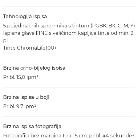
Tehnologija ispisa
5 pojedinačnih spremnika s tintom (PGBK, BK, C, M, Y)
Ispisna glava FINE s veličinom kapljica tinte od min. 2
pl
Tinte ChromaLife100+
Brzina crno-bijelog ispisa
Pribl. 15,0 ipm¹
Brzina ispisa u boji
Pribl. 9,7 ipm¹
Brzina ispisa fotografija
Fotografija bez margina 10 x 15 cm: pribl. 44 sekunde¹