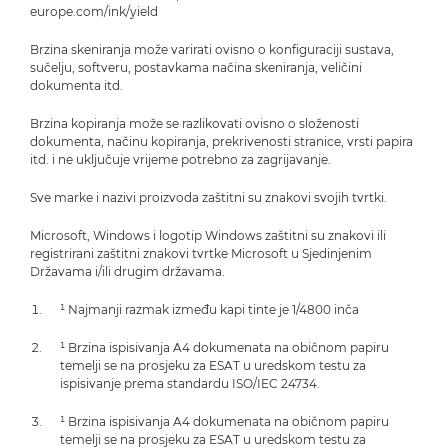
europe.com/ink/yield
Brzina skeniranja može varirati ovisno o konfiguraciji sustava,
sučelju, softveru, postavkama načina skeniranja, veličini
dokumenta itd.
Brzina kopiranja može se razlikovati ovisno o složenosti
dokumenta, načinu kopiranja, prekrivenosti stranice, vrsti papira
itd. i ne uključuje vrijeme potrebno za zagrijavanje.
Sve marke i nazivi proizvoda zaštitni su znakovi svojih tvrtki.
Microsoft, Windows i logotip Windows zaštitni su znakovi ili
registrirani zaštitni znakovi tvrtke Microsoft u Sjedinjenim
Državama i/ili drugim državama.
¹ Najmanji razmak između kapi tinte je 1/4800 inča
¹ Brzina ispisivanja A4 dokumenata na običnom papiru
temelji se na prosjeku za ESAT u uredskom testu za
ispisivanje prema standardu ISO/IEC 24734.
¹ Brzina ispisivanja A4 dokumenata na običnom papiru
temelji se na prosjeku za ESAT u uredskom testu za