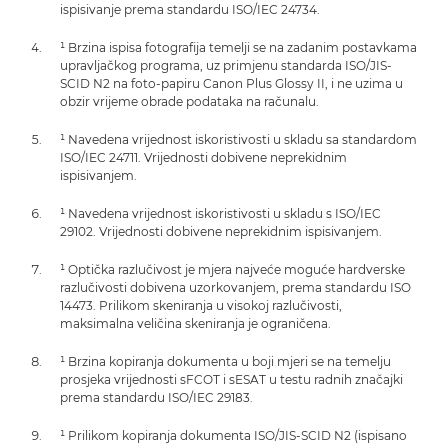
ispisivanje prema standardu ISO/IEC 24734.
¹ Brzina ispisa fotografija temelji se na zadanim postavkama
upravljačkog programa, uz primjenu standarda ISO/JIS-
SCID N2 na foto-papiru Canon Plus Glossy II, i ne uzima u
obzir vrijeme obrade podataka na računalu.
¹ Navedena vrijednost iskoristivosti u skladu sa standardom
ISO/IEC 24711. Vrijednosti dobivene neprekidnim
ispisivanjem.
¹ Navedena vrijednost iskoristivosti u skladu s ISO/IEC
29102. Vrijednosti dobivene neprekidnim ispisivanjem.
¹ Optička razlučivost je mjera najveće moguće hardverske
razlučivosti dobivena uzorkovanjem, prema standardu ISO
14473. Prilikom skeniranja u visokoj razlučivosti,
maksimalna veličina skeniranja je ograničena.
¹ Brzina kopiranja dokumenta u boji mjeri se na temelju
prosjeka vrijednosti sFCOT i sESAT u testu radnih značajki
prema standardu ISO/IEC 29183.
¹ Prilikom kopiranja dokumenta ISO/JIS-SCID N2 (ispisano