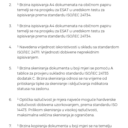
¹ Brzina ispisivanja A4 dokumenata na običnom papiru
temelji se na prosjeku za ESAT u uredskom testu za
ispisivanje prema standardu ISO/IEC 24734.
¹ Brzina ispisivanja A4 dokumenata na običnom papiru
temelji se na prosjeku za ESAT u uredskom testu za
ispisivanje prema standardu ISO/IEC 24734.
¹ Navedena vrijednost iskoristivosti u skladu sa standardom
ISO/IEC 24711. Vrijednosti dobivene neprekidnim
ispisivanjem.
¹ Brzina skeniranja dokumenta u boji mjeri se pomoću A
tablice za provjeru sukladno standardu ISO/IEC 24735
dodatak C. Brzina skeniranja odnosi se na vrijeme od
pritiskanja tipke za skeniranje i isključivanja indikatora
statusa na zaslonu.
¹ Optička razlučivost je mjera najveće moguće hardverske
razlučivosti dobivena uzorkovanjem, prema standardu ISO
14473. Prilikom skeniranja u visokoj razlučivosti,
maksimalna veličina skeniranja je ograničena.
¹ Brzina kopiranja dokumenta u boji mjeri se na temelju