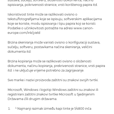
sustava, sučelju, softveru, složenosti dokumenta, načinu
ispisivanja, pokrivenosti stranice, vrsti korištenog papira itd.
Iskoristivost tinte može se razlikovati ovisno o
tekstu/fotografijama koje se ispisuju, softverskim aplikacijama
koje se koriste, modu ispisivanja i tipu papira koji se koristi.
Podatke o učinkovitosti potražite na adresi www.canon-
europe.com/ink/yield
Brzina skeniranja može varirati ovisno o konfiguraciji sustava,
sučelju, softveru, postavkama načina skeniranja, veličini
dokumenta itd.
Brzina kopiranja može se razlikovati ovisno o složenosti
dokumenta, načinu kopiranja, prekrivenosti stranice, vrsti papira
itd. i ne uključuje vrijeme potrebno za zagrijavanje.
Sve marke i nazivi proizvoda zaštitni su znakovi svojih tvrtki.
Microsoft, Windows i logotip Windows zaštitni su znakovi ili
registrirani zaštitni znakovi tvrtke Microsoft u Sjedinjenim
Državama i/ili drugim državama.
¹ Najmanji razmak između kapi tinte je 1/4800 inča