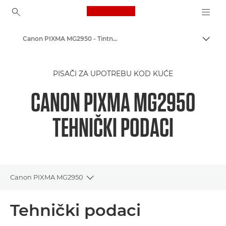
Canon Logo, back to ho
Canon PIXMA MG2950 - Tintni fotopisači
Uklju
Canon
PISAČI ZA UPOTREBU KOD KUĆE
Pisači tvrtke Canon
CANON PIXMA MG2950
TEHNIČKI PODACI
Canon PIXMA MG2950
Toggle breadcrumbs
Pregled
Tehnički podaci