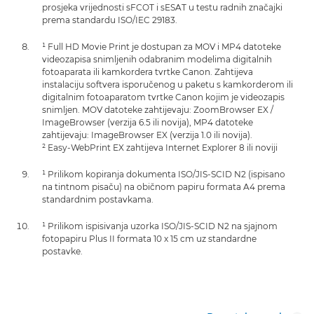
prosjeka vrijednosti sFCOT i sESAT u testu radnih značajki
prema standardu ISO/IEC 29183.
¹ Full HD Movie Print je dostupan za MOV i MP4 datoteke
videozapisa snimljenih odabranim modelima digitalnih
fotoaparata ili kamkordera tvrtke Canon. Zahtijeva
instalaciju softvera isporučenog u paketu s kamkorderom ili
digitalnim fotoaparatom tvrtke Canon kojim je videozapis
snimljen. MOV datoteke zahtijevaju: ZoomBrowser EX /
ImageBrowser (verzija 6.5 ili novija), MP4 datoteke
zahtijevaju: ImageBrowser EX (verzija 1.0 ili novija).
² Easy-WebPrint EX zahtijeva Internet Explorer 8 ili noviji
¹ Prilikom kopiranja dokumenta ISO/JIS-SCID N2 (ispisano
na tintnom pisaču) na običnom papiru formata A4 prema
standardnim postavkama.
¹ Prilikom ispisivanja uzorka ISO/JIS-SCID N2 na sjajnom
fotopapiru Plus II formata 10 x 15 cm uz standardne
postavke.