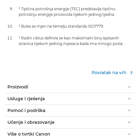
¹ Tipična potrošnja energije (TEC) predstavlja tipičnu
potrošnju energije proizvoda tijekom jednog tjedna.
¹ Buka se mjeri na temelju standarda ISO7779.
¹ Radni ciklus definira se kao maksimalni broj ispisanih
stranica tijekom jednog mjeseca kada ima mnogo posla.
Povratak na vrh
Proizvodi
Usluge i rješenja
Pomoć i podrška
Učenje i obrazovanje
Više o tvrtki Canon