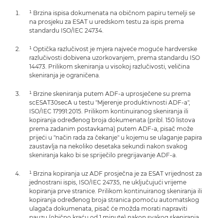
¹ Brzina ispisa dokumenata na običnom papiru temelji se
na prosjeku za ESAT u uredskom testu za ispis prema
standardu ISO/IEC 24734.
¹ Optička razlučivost je mjera najveće moguće hardverske
razlučivosti dobivena uzorkovanjem, prema standardu ISO
14473. Prilikom skeniranja u visokoj razlučivosti, veličina
skeniranja je ograničena.
¹ Brzine skeniranja putem ADF-a uprosječene su prema
scESAT30secA u testu "Mjerenje produktivnosti ADF-a",
ISO/IEC 17991:2015. Prilikom kontinuiranog skeniranja ili
kopiranja određenog broja dokumenata (pribl. 150 listova
prema zadanim postavkama) putem ADF-a, pisač može
prijeći u "način rada za čekanje" u kojemu se ulaganje papira
zaustavlja na nekoliko desetaka sekundi nakon svakog
skeniranja kako bi se spriječilo pregrijavanje ADF-a.
¹ Brzina kopiranja uz ADF prosječna je za ESAT vrijednost za
jednostrani ispis, ISO/IEC 24735, ne uključujući vrijeme
kopiranja prve stranice. Prilikom kontinuiranog skeniranja ili
kopiranja određenog broja stranica pomoću automatskog
ulagača dokumenata, pisač će možda morati napraviti
pauzu (obično kraću od 1 minute) nakon svakog skeniranja.