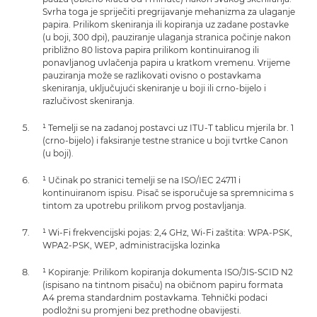
Svrha toga je spriječiti pregrijavanje mehanizma za ulaganje
papira. Prilikom skeniranja ili kopiranja uz zadane postavke
(u boji, 300 dpi), pauziranje ulaganja stranica počinje nakon
približno 80 listova papira prilikom kontinuiranog ili
ponavljanog uvlačenja papira u kratkom vremenu. Vrijeme
pauziranja može se razlikovati ovisno o postavkama
skeniranja, uključujući skeniranje u boji ili crno-bijelo i
razlučivost skeniranja.
¹ Temelji se na zadanoj postavci uz ITU-T tablicu mjerila br. 1
(crno-bijelo) i faksiranje testne stranice u boji tvrtke Canon
(u boji).
¹ Učinak po stranici temelji se na ISO/IEC 24711 i
kontinuiranom ispisu. Pisač se isporučuje sa spremnicima s
tintom za upotrebu prilikom prvog postavljanja.
¹ Wi-Fi frekvencijski pojas: 2,4 GHz, Wi-Fi zaštita: WPA-PSK,
WPA2-PSK, WEP, administracijska lozinka
¹ Kopiranje: Prilikom kopiranja dokumenta ISO/JIS-SCID N2
(ispisano na tintnom pisaču) na običnom papiru formata
A4 prema standardnim postavkama. Tehnički podaci
podložni su promjeni bez prethodne obavijesti.