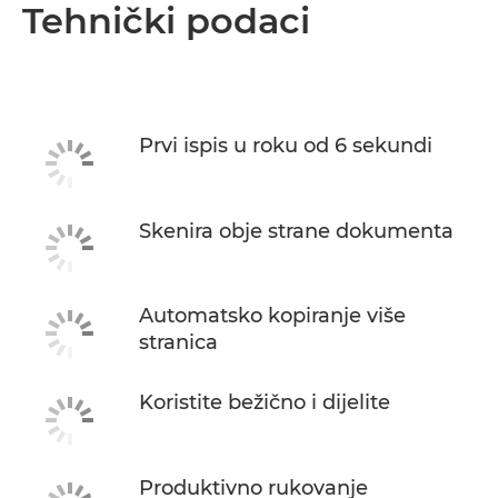
Pregled
Tehnički podaci
Tehnički podaci
Podrška
Prvi ispis u roku od 6 sekundi
KUPITE TINTU
Skenira obje strane dokumenta
Automatsko kopiranje više
stranica
Koristite bežično i dijelite
Produktivno rukovanje