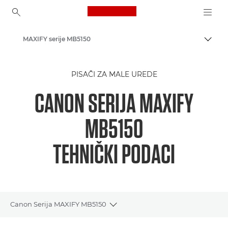
Canon Logo, back to ho
MAXIFY serije MB5150
Uklju
Canon
PISAČI ZA MALE UREDE
Pisači tvrtke Canon
CANON SERIJA MAXIFY
Poslovni tintni pisači - Inkjet
MB5150
TEHNIČKI PODACI
Canon Serija MAXIFY MB5150
Toggle breadcrumbs