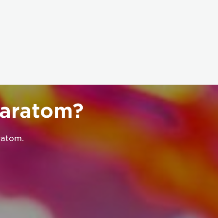
paratom?
ratom.