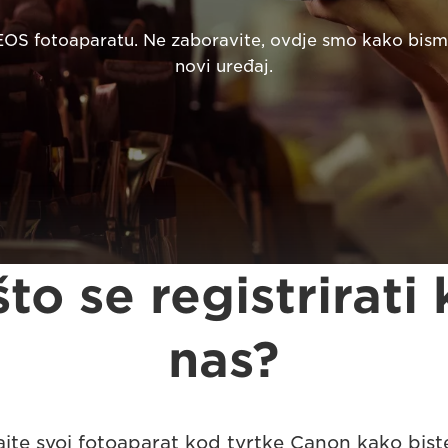
OS fotoaparatu. Ne zaboravite, ovdje smo kako bismo
novi uređaj.
to se registrirati
nas?
ajte svoj fotoaparat kod tvrtke Canon kako bist