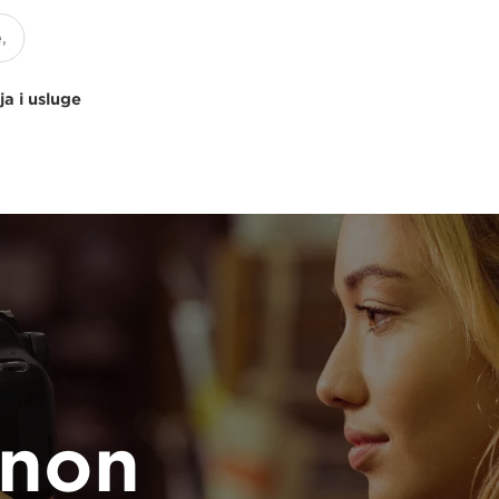
ja i usluge
anon