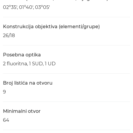
02°35′, 01°40′, 03°05′
Konstrukcija objektiva (elementi/grupe)
26/18
Posebna optika
2 fluoritna, 1 SUD, 1 UD
Broj listića na otvoru
9
Minimalni otvor
64