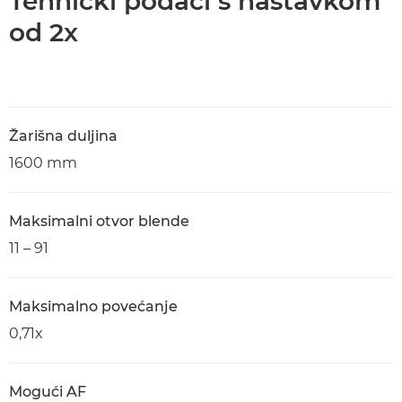
Tehnički podaci s nastavkom
od 2x
Žarišna duljina
1600 mm
Maksimalni otvor blende
11 – 91
Maksimalno povećanje
0,71x
Mogući AF