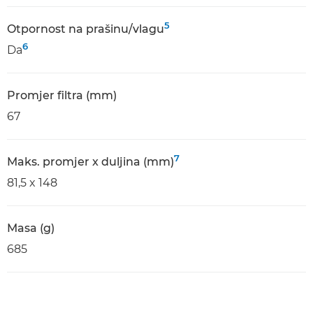
5
Otpornost na prašinu/vlagu
6
Da
Promjer filtra (mm)
67
7
Maks. promjer x duljina (mm)
81,5 x 148
Masa (g)
685