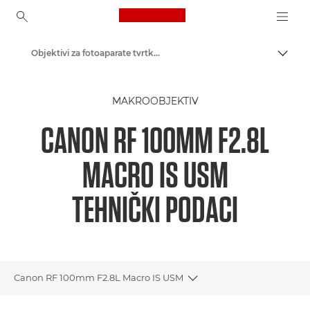
Canon Logo, back to ho
Objektivi za fotoaparate tvrtke Canon
Uklju
Canon
MAKROOBJEKTIV
CANON RF 100MM F2.8L
MACRO IS USM
TEHNIČKI PODACI
Canon RF 100mm F2.8L Macro IS USM
Toggle breadcrumbs