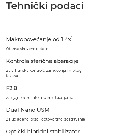
Pregled
Tehnički podaci
Tehnički podaci
Podrška
1
Makropovećanje od 1,4x
Otkriva skrivene detalje
Kontrola sferične aberacije
Za vrhunsku kontrolu zamućenja i mekog
fokusa
F2,8
Za sjajne rezultate u svim situacijama
Dual Nano USM
Za uglađeno, brzo i gotovo tiho izoštravanje
Optički hibridni stabilizator