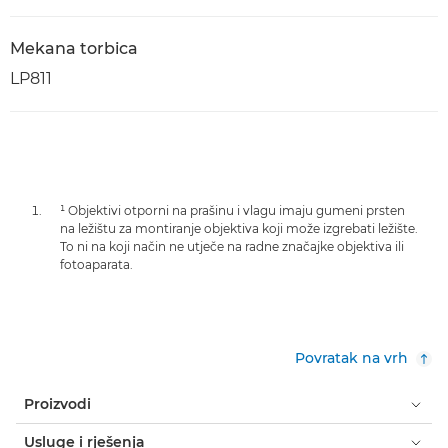
Mekana torbica
LP811
¹ Objektivi otporni na prašinu i vlagu imaju gumeni prsten
na ležištu za montiranje objektiva koji može izgrebati ležište.
To ni na koji način ne utječe na radne značajke objektiva ili
fotoaparata.
Povratak na vrh
Proizvodi
Usluge i rješenja