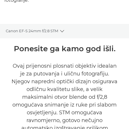
fotografije.
Canon EF-S 24mm f/2.8 STM
Toggle breadcrumbs
Pregled
Ponesite ga kamo god išli.
Tehnički podaci
Ovaj prijenosni plosnati objektiv idealan
je za putovanja i uličnu fotografiju.
Njegov napredni optički dizajn osigurava
odličnu kvalitetu slike, a velik
maksimalni otvor blende od f/2,8
omogućava snimanje iz ruke pri slabom
osvjetljenju. STM omogućava
ravnomjerno, gotovo nečujno
automatsko izoštravanje prilikom