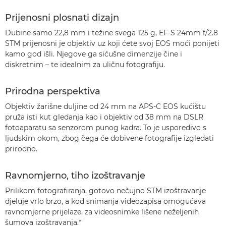
Prijenosni plosnati dizajn
Dubine samo 22,8 mm i težine svega 125 g, EF-S 24mm f/2.8
STM prijenosni je objektiv uz koji ćete svoj EOS moći ponijeti
kamo god išli. Njegove ga sićušne dimenzije čine i
diskretnim – te idealnim za uličnu fotografiju.
Prirodna perspektiva
Objektiv žarišne duljine od 24 mm na APS-C EOS kućištu
pruža isti kut gledanja kao i objektiv od 38 mm na DSLR
fotoaparatu sa senzorom punog kadra. To je usporedivo s
ljudskim okom, zbog čega će dobivene fotografije izgledati
prirodno.
Ravnomjerno, tiho izoštravanje
Prilikom fotografiranja, gotovo nečujno STM izoštravanje
djeluje vrlo brzo, a kod snimanja videozapisa omogućava
ravnomjerne prijelaze, za videosnimke lišene neželjenih
šumova izoštravanja.*