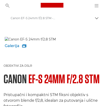
Canon Logo, back to ho
Canon EF-S 24mm f/2.8 STM - Objektivi - objektivi za kamere i fotoaparate
Uklju
Canon
Objektivi za fotoaparate tvrtke Canon
Galerija

OBJEKTIVI ZA DSLR
CANON
EF-S 24MM F/2.8 STM
Pristupačni i kompaktni STM fiksni objektiv s
otvorom blende f/2,8, idealan za putovanja i ulične