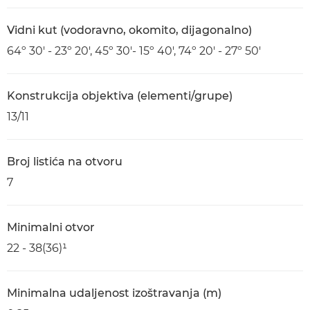
Vidni kut (vodoravno, okomito, dijagonalno)
64º 30' - 23º 20', 45º 30'- 15º 40', 74º 20' - 27º 50'
Konstrukcija objektiva (elementi/grupe)
13/11
Broj listića na otvoru
7
Minimalni otvor
22 - 38(36)¹
Minimalna udaljenost izoštravanja (m)