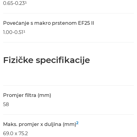
0.65-0.23¹
Povećanje s makro prstenom EF25 II
1.00-0.51¹
Fizičke specifikacije
Promjer filtra (mm)
58
2
Maks. promjer x duljina (mm)
69.0 x 75.2