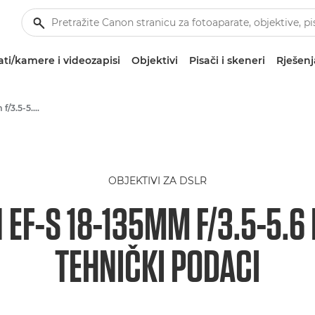
ti/kamere i videozapisi
Objektivi
Pisači i skeneri
Rješenj
Canon EF-S 18-135mm f/3.5-5.6 IS USM - Objektivi - objektivi za kamere i fotoaparate
OBJEKTIVI ZA DSLR
EF-S 18-135MM F/3.5-5.6
TEHNIČKI PODACI