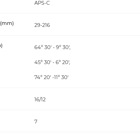
APS-C
m (mm)
29-216
)
64° 30' - 9° 30',
45° 30' - 6° 20',
74° 20' -11° 30'
16/12
7