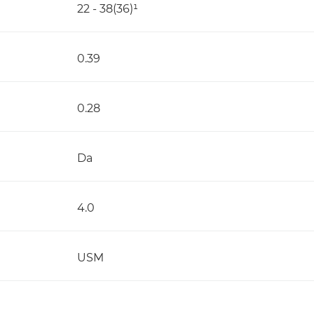
22 - 38(36)¹
0.39
0.28
Da
4.0
USM