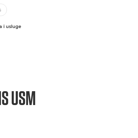
a i usluge
 IS USM