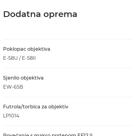
Dodatna oprema
Poklopac objektiva
E-58U / E-58II
Sjenilo objektiva
EW-65B
Futrola/torbica za objektiv
LP1014
Povećanje s makro prstenom EF12 II