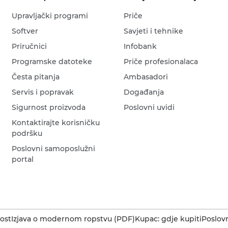
Upravljački programi
Priče
Softver
Savjeti i tehnike
Priručnici
Infobank
Programske datoteke
Priče profesionalaca
Česta pitanja
Ambasadori
Servis i popravak
Događanja
Sigurnost proizvoda
Poslovni uvidi
Kontaktirajte korisničku
podršku
Poslovni samoposlužni
portal
ost
Izjava o modernom ropstvu (PDF)
Kupac: gdje kupiti
Poslovn