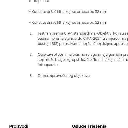
fotoaparata.
¹ Koristite držač filtra koji se umeće od 52 mm
¹ Koristite držač filtra koji se umeće od 52 mm
Testiran prema CIPA standardima. Objektivi koji su se
testirani prema standardu CIPA-2024 u smjerovima 
postoji IBIS) pri maksimalnoj žarišnoj duljini, upot
Objektivi otporni na prašinu i vlagu imaju gumeni prs
koji može blago izgrepsti ležište. To ni na koji način 
fotoaparata.
Dimenzije uvučenog objektiva
Proizvodi
Usluge i rješenja