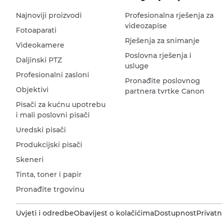
Najnoviji proizvodi
Profesionalna rješenja za
videozapise
Fotoaparati
Rješenja za snimanje
Videokamere
Poslovna rješenja i
Daljinski PTZ
usluge
Profesionalni zasloni
Pronađite poslovnog
Objektivi
partnera tvrtke Canon
Pisači za kućnu upotrebu
i mali poslovni pisači
Uredski pisači
Produkcijski pisači
Skeneri
Tinta, toner i papir
Pronađite trgovinu
Uvjeti i odredbe
Obavijest o kolačićima
Dostupnost
Privatn