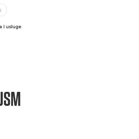
a i usluge
 USM