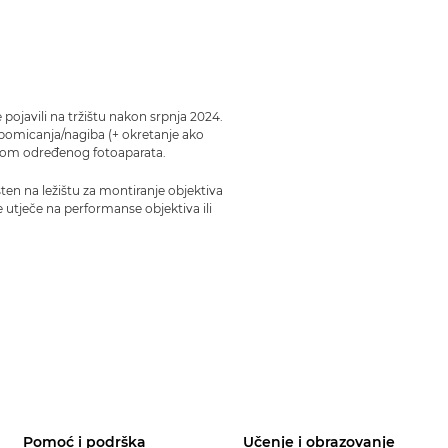
 pojavili na tržištu nakon srpnja 2024.
pomicanja/nagiba (+ okretanje ako
rebom određenog fotoaparata.
ten na ležištu za montiranje objektiva
ne utječe na performanse objektiva ili
Pomoć i podrška
Učenje i obrazovanje