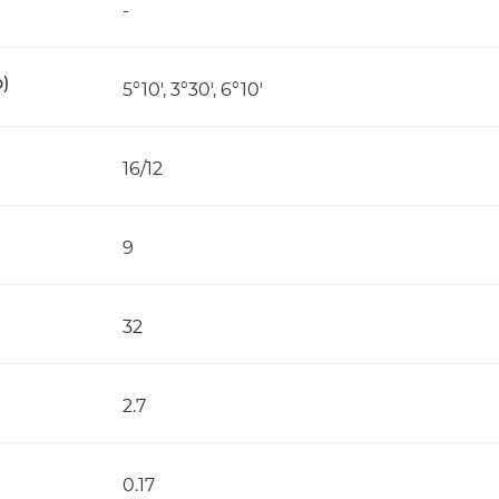
-
)
5°10', 3°30', 6°10'
16/12
9
32
2.7
0.17