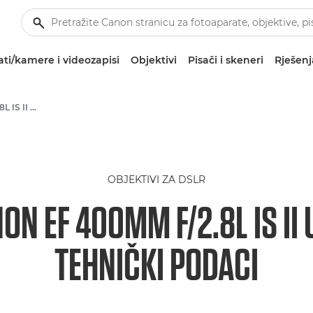
ti/kamere i videozapisi
Objektivi
Pisači i skeneri
Rješenj
Canon EF 400mm f/2.8L IS II USM - Objektivi - objektivi za kamere i fotoaparate
OBJEKTIVI ZA DSLR
ON EF 400MM F/2.8L IS II
TEHNIČKI PODACI