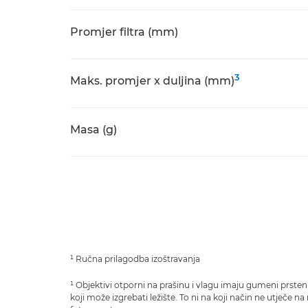
Promjer filtra (mm)
3
Maks. promjer x duljina (mm)
Masa (g)
¹ Ručna prilagodba izoštravanja
¹ Objektivi otporni na prašinu i vlagu imaju gumeni prsten
koji može izgrebati ležište. To ni na koji način ne utječe na