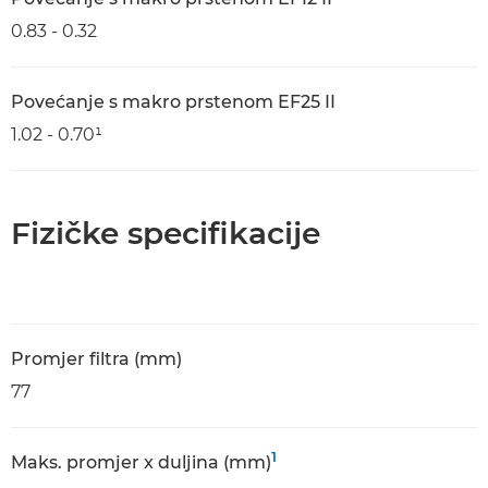
0.83 - 0.32
Povećanje s makro prstenom EF25 II
1.02 - 0.70¹
Fizičke specifikacije
Promjer filtra (mm)
77
1
Maks. promjer x duljina (mm)