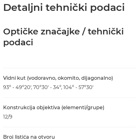
Tehnički podaci
Detaljni tehnički podaci
Optičke značajke / tehnički
podaci
Vidni kut (vodoravno, okomito, dijagonalno)
93° - 49°20', 70°30' - 34°, 104° - 57°30'
Konstrukcija objektiva (elementi/grupe)
12/9
Broj listića na otvoru