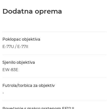
Dodatna oprema
Poklopac objektiva
E-77U / E-77II
Sjenilo objektiva
EW-83E
Futrola/torbica za objektiv
-
Povećanje s makro prstenom EF12 II