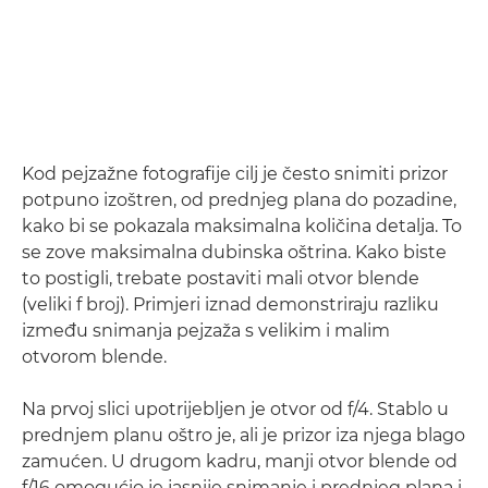
Kod pejzažne fotografije cilj je često snimiti prizor
potpuno izoštren, od prednjeg plana do pozadine,
kako bi se pokazala maksimalna količina detalja. To
se zove maksimalna dubinska oštrina. Kako biste
to postigli, trebate postaviti mali otvor blende
(veliki f broj). Primjeri iznad demonstriraju razliku
između snimanja pejzaža s velikim i malim
otvorom blende.
Na prvoj slici upotrijebljen je otvor od f/4. Stablo u
prednjem planu oštro je, ali je prizor iza njega blago
zamućen. U drugom kadru, manji otvor blende od
f/16 omogućio je jasnije snimanje i prednjeg plana i