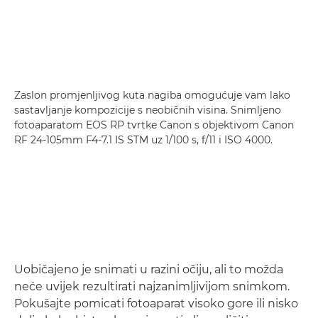
Zaslon promjenljivog kuta nagiba omogućuje vam lako
sastavljanje kompozicije s neobičnih visina. Snimljeno
fotoaparatom EOS RP tvrtke Canon s objektivom Canon
RF 24-105mm F4-7.1 IS STM uz 1/100 s, f/11 i ISO 4000.
Uobičajeno je snimati u razini očiju, ali to možda
neće uvijek rezultirati najzanimljivijom snimkom.
Pokušajte pomicati fotoaparat visoko gore ili nisko