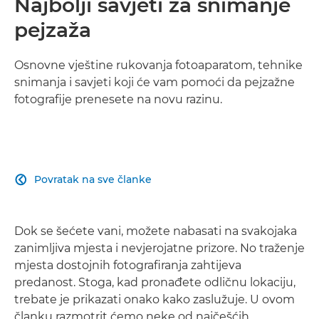
Najbolji savjeti za snimanje
pejzaža
Osnovne vještine rukovanja fotoaparatom, tehnike
snimanja i savjeti koji će vam pomoći da pejzažne
fotografije prenesete na novu razinu.
Povratak na sve članke

Dok se šećete vani, možete nabasati na svakojaka
zanimljiva mjesta i nevjerojatne prizore. No traženje
mjesta dostojnih fotografiranja zahtijeva
predanost. Stoga, kad pronađete odličnu lokaciju,
trebate je prikazati onako kako zaslužuje. U ovom
članku razmotrit ćemo neke od najčešćih