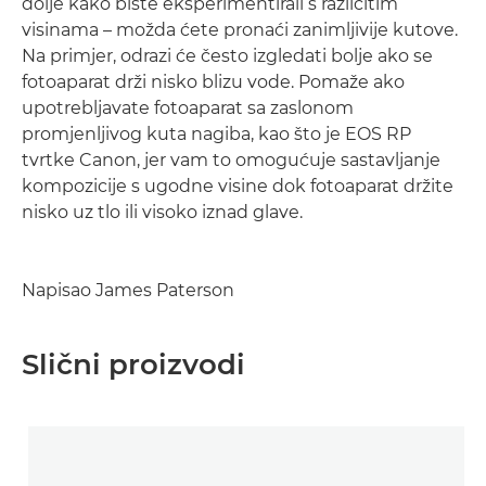
dolje kako biste eksperimentirali s različitim
visinama – možda ćete pronaći zanimljivije kutove.
Na primjer, odrazi će često izgledati bolje ako se
fotoaparat drži nisko blizu vode. Pomaže ako
upotrebljavate fotoaparat sa zaslonom
promjenljivog kuta nagiba, kao što je EOS RP
tvrtke Canon, jer vam to omogućuje sastavljanje
kompozicije s ugodne visine dok fotoaparat držite
nisko uz tlo ili visoko iznad glave.
Napisao James Paterson
Slični proizvodi