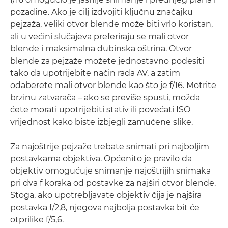
pozadine. Ako je cilj izdvojiti ključnu značajku
pejzaža, veliki otvor blende može biti vrlo koristan,
ali u većini slučajeva preferiraju se mali otvor
blende i maksimalna dubinska oštrina. Otvor
blende za pejzaže možete jednostavno podesiti
tako da upotrijebite način rada AV, a zatim
odaberete mali otvor blende kao što je f/16. Motrite
brzinu zatvarača – ako se previše spusti, možda
ćete morati upotrijebiti stativ ili povećati ISO
vrijednost kako biste izbjegli zamućene slike.
Za najoštrije pejzaže trebate snimati pri najboljim
postavkama objektiva. Općenito je pravilo da
objektiv omogućuje snimanje najoštrijih snimaka
pri dva f koraka od postavke za najširi otvor blende.
Stoga, ako upotrebljavate objektiv čija je najšira
postavka f/2,8, njegova najbolja postavka bit će
otprilike f/5,6.