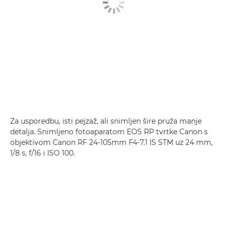
Za usporedbu, isti pejzaž, ali snimljen šire pruža manje
detalja. Snimljeno fotoaparatom EOS RP tvrtke Canon s
objektivom Canon RF 24-105mm F4-7.1 IS STM uz 24 mm,
1/8 s, f/16 i ISO 100.