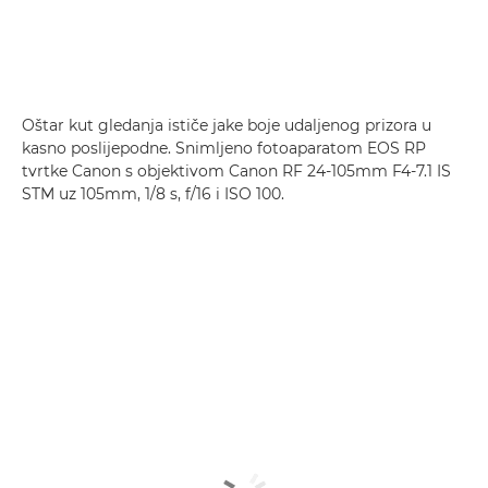
Oštar kut gledanja ističe jake boje udaljenog prizora u
kasno poslijepodne. Snimljeno fotoaparatom EOS RP
tvrtke Canon s objektivom Canon RF 24-105mm F4-7.1 IS
STM uz 105mm, 1/8 s, f/16 i ISO 100.