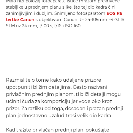
Malo niži položaj fotoaparata ističe mrazom prekrivene
stabljike u prednjem planu slike, što taj dio kadra čini
zanimljivijim i dubljim. Snimljeno fotoaparatom
EOS R6
tvrtke Canon
s objektivom Canon RF 24-105mm F4-7.1 IS
STM uz 24 mm, 1/100 s, f/16 i ISO 160.
Razmislite o tome kako udaljene prizore
upotpuniti bližim detaljima. Često nazivani
privlačnim prednjim planom, ti bliži detalji mogu
učiniti čuda za kompoziciju jer vode oko kroz
prizor. Za razliku od toga, dosadan i prazan prednji
plan jednostavno uzalud troši velik dio kadra.
Kad tražite privlačan prednji plan, pokušajte