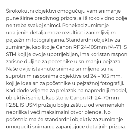
Širokokutni objektivi omogućuju vam snimanje
pune širine predivnog prizora, ali široko vidno polje
ne treba svakoj snimci. Ponekad zumiranje
udaljenih detalja može rezultirati zanimljivijim
pejzažnim fotografijama. Standardni objektiv za
zumiranje, kao što je Canon RF 24-105mm f/4-7.1 IS
STM koji je ovdje upotrijebljen, ima koristan raspon
žarišne duljine za početnike u snimanju pejzaža.
Naše dvije istaknute snimke snimljene su na
suprotnim rasponima objektiva od 24 – 105 mm,
koji je idealan za početnike u pejzažnoj fotografiji.
Kad dođe vrijeme za prelazak na napredniji model,
objektivi serije L kao što je Canon RF 24-70mm
F2.8L IS USM pružaju bolju zaštitu od vremenskih
neprilika i veći maksimalni otvor blende. No
početnicima će standardni objektiv za zumiranje
omogućiti snimanje zapanjujuće detaljnih prizora.