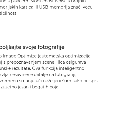
vno s pisačem. Mogućnost ispisa s brojnih
orijskih kartica ili USB memorija znači veću
sibilnost.
oljšajte svoje fotografije
o Image Optimize (automatska optimizacija
e) s prepoznavanjem scene i lica osigurava
nske rezultate. Ova funkcija inteligentno
avlja nesavršene detalje na fotografiji,
ovremeno smanjujući neželjeni šum kako bi ispis
izuzetno jasan i bogatih boja.