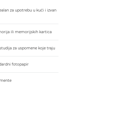
ealan za upotrebu u kući i izvan
orija ili memorijskih kartica
ostudija za uspomene koje traju
ardni fotopapir
kumente