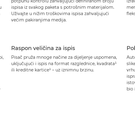
potpunu kontrolu zahvaljujući definiranom broju
izra
u
ispisa iz svakog paketa s potrošnim materijalom.
mem
n
Uživajte u nižim troškovima ispisa zahvaljujući
flek
većim pakiranjima medija.
Raspon veličina za ispis
Pob
i,
Pisač pruža mnoge načine za dijeljenje uspomena,
Aut
uključujući i ispis na format razglednice, kvadrata¹
slik
ili kreditne kartice¹ – uz iznimnu brzinu.
vrhu
ispr
ist
e
bio 