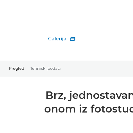
Galerija

Pregled
Tehnički podaci
Brz, jednostavan
onom iz fotostudi