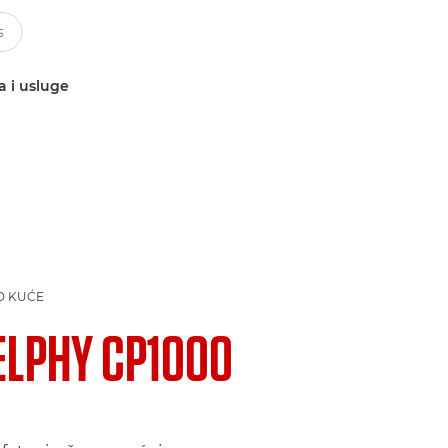
a i usluge
D KUĆE
ELPHY CP1000