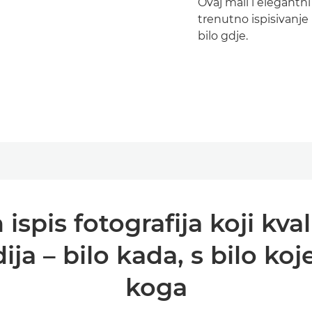
Ovaj mali i elegant
trenutno ispisivanje 
bilo gdje.
 ispis fotografija koji kv
ja – bilo kada, s bilo koj
koga