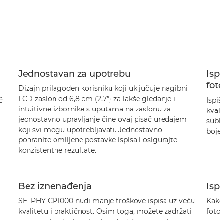
Jednostavan za upotrebu
Isp
fot
Dizajn prilagođen korisniku koji uključuje nagibni
LCD zaslon od 6,8 cm (2,7”) za lakše gledanje i
č
Ispi
intuitivne izbornike s uputama na zaslonu za
kval
jednostavno upravljanje čine ovaj pisač uređajem
sub
koji svi mogu upotrebljavati. Jednostavno
boje
pohranite omiljene postavke ispisa i osigurajte
konzistentne rezultate.
Bez iznenađenja
Isp
SELPHY CP1000 nudi manje troškove ispisa uz veću
Kako
kvalitetu i praktičnost. Osim toga, možete zadržati
fot