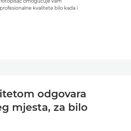
ni fotopisač omogućuje vam
profesionalne kvalitete bilo kada i
alitetom odgovara
eg mjesta, za bilo