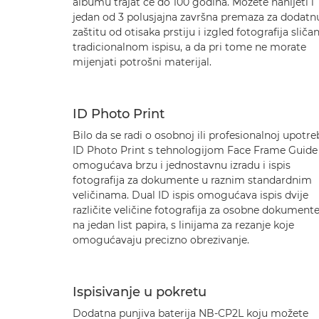
albumu trajat će do 100 godina. Možete nanijeti i
jedan od 3 polusjajna završna premaza za dodatn
zaštitu od otisaka prstiju i izgled fotografija sliča
tradicionalnom ispisu, a da pri tome ne morate
mijenjati potrošni materijal.
ID Photo Print
Bilo da se radi o osobnoj ili profesionalnoj upotreb
ID Photo Print s tehnologijom Face Frame Guide
omogućava brzu i jednostavnu izradu i ispis
fotografija za dokumente u raznim standardnim
veličinama. Dual ID ispis omogućava ispis dvije
različite veličine fotografija za osobne dokument
na jedan list papira, s linijama za rezanje koje
omogućavaju precizno obrezivanje.
Ispisivanje u pokretu
Dodatna punjiva baterija NB-CP2L koju možete