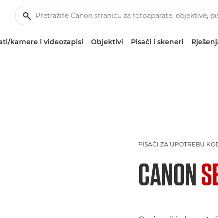
ti/kamere i videozapisi
Objektivi
Pisači i skeneri
Rješenj
PISAČI ZA UPOTREBU KO
CANON
S