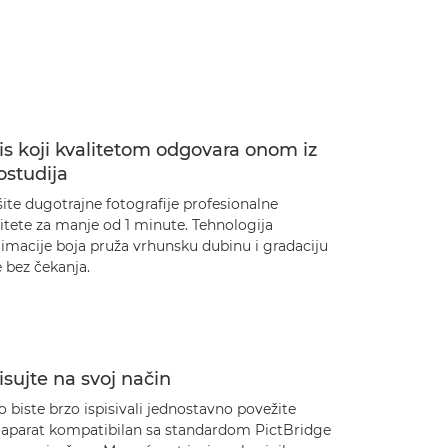
is koji kvalitetom odgovara onom iz
ostudija
šite dugotrajne fotografije profesionalne
itete za manje od 1 minute. Tehnologija
limacije boja pruža vrhunsku dubinu i gradaciju
 bez čekanja.
isujte na svoj način
 biste brzo ispisivali jednostavno povežite
oaparat kompatibilan sa standardom PictBridge