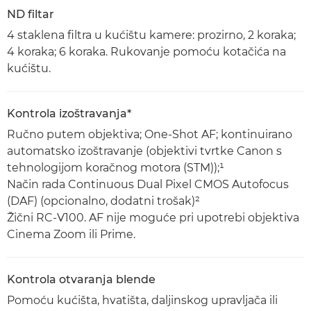
ND filtar
4 staklena filtra u kućištu kamere: prozirno, 2 koraka;
4 koraka; 6 koraka. Rukovanje pomoću kotačića na
kućištu.
Kontrola izoštravanja*
Ručno putem objektiva; One-Shot AF; kontinuirano
automatsko izoštravanje (objektivi tvrtke Canon s
tehnologijom koračnog motora (STM));¹
Način rada Continuous Dual Pixel CMOS Autofocus
(DAF) (opcionalno, dodatni trošak)²
Žični RC-V100. AF nije moguće pri upotrebi objektiva
Cinema Zoom ili Prime.
Kontrola otvaranja blende
Pomoću kućišta, hvatišta, daljinskog upravljača ili