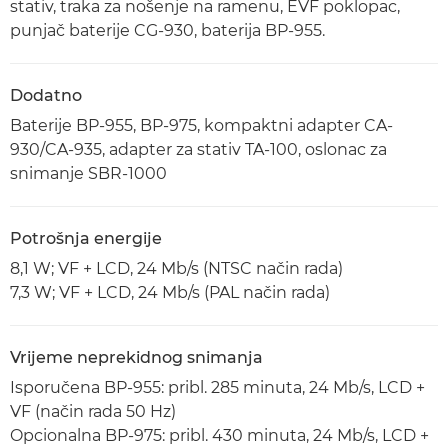
stativ, traka za nošenje na ramenu, EVF poklopac,
punjač baterije CG-930, baterija BP-955.
Dodatno
Baterije BP-955, BP-975, kompaktni adapter CA-
930/CA-935, adapter za stativ TA-100, oslonac za
snimanje SBR-1000
Potrošnja energije
8,1 W; VF + LCD, 24 Mb/s (NTSC način rada)
7,3 W; VF + LCD, 24 Mb/s (PAL način rada)
Vrijeme neprekidnog snimanja
Isporučena BP-955: pribl. 285 minuta, 24 Mb/s, LCD +
VF (način rada 50 Hz)
Opcionalna BP-975: pribl. 430 minuta, 24 Mb/s, LCD +