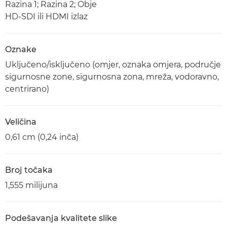
Razina 1; Razina 2; Obje
HD-SDI ili HDMI izlaz
Oznake
Uključeno/isključeno (omjer, oznaka omjera, područje
sigurnosne zone, sigurnosna zona, mreža, vodoravno,
centrirano)
Veličina
0,61 cm (0,24 inča)
Broj točaka
1,555 milijuna
Podešavanja kvalitete slike