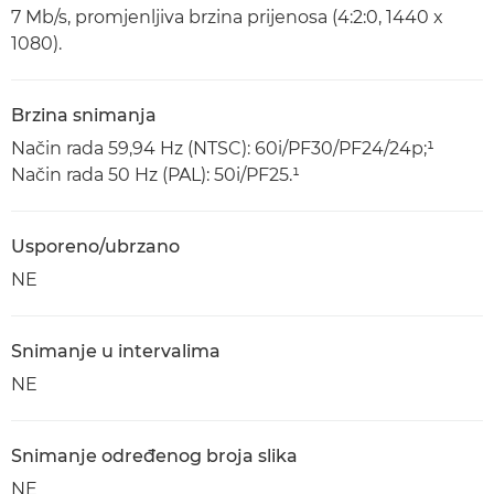
7 Mb/s, promjenljiva brzina prijenosa (4:2:0, 1440 x
1080).
Brzina snimanja
Način rada 59,94 Hz (NTSC): 60i/PF30/PF24/24p;¹
Način rada 50 Hz (PAL): 50i/PF25.¹
Usporeno/ubrzano
NE
Snimanje u intervalima
NE
Snimanje određenog broja slika
NE