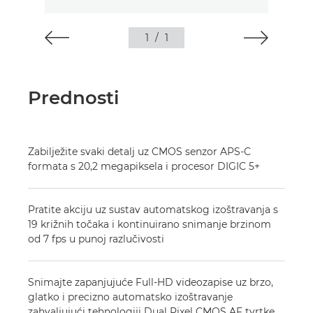
1
/
1
Prednosti
Zabilježite svaki detalj uz CMOS senzor APS-C
formata s 20,2 megapiksela i procesor DIGIC 5+
Pratite akciju uz sustav automatskog izoštravanja s
19 križnih točaka i kontinuirano snimanje brzinom
od 7 fps u punoj razlučivosti
Snimajte zapanjujuće Full-HD videozapise uz brzo,
glatko i precizno automatsko izoštravanje
zahvaljujući tehnologiji Dual Pixel CMOS AF tvrtke