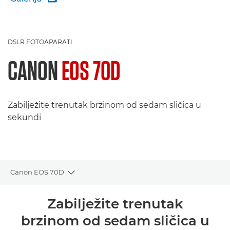
DSLR FOTOAPARATI
CANON
EOS 70D
Zabilježite trenutak brzinom od sedam sličica u
sekundi
Canon EOS 70D
Toggle breadcrumbs
Pregled
Zabilježite trenutak
brzinom od sedam sličica u
Tehnički podaci