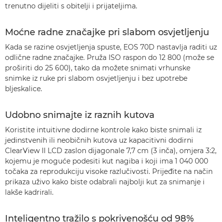
trenutno dijeliti s obitelji i prijateljima.
Moćne radne značajke pri slabom osvjetljenju
Kada se razine osvjetljenja spuste, EOS 70D nastavlja raditi uz
odlične radne značajke. Pruža ISO raspon do 12 800 (može se
proširiti do 25 600), tako da možete snimati vrhunske
snimke iz ruke pri slabom osvjetljenju i bez upotrebe
bljeskalice.
Udobno snimajte iz raznih kutova
Koristite intuitivne dodirne kontrole kako biste snimali iz
jedinstvenih ili neobičnih kutova uz kapacitivni dodirni
ClearView II LCD zaslon dijagonale 7,7 cm (3 inča), omjera 3:2,
kojemu je moguće podesiti kut nagiba i koji ima 1 040 000
točaka za reprodukciju visoke razlučivosti. Prijeđite na način
prikaza uživo kako biste odabrali najbolji kut za snimanje i
lakše kadrirali.
Inteligentno tražilo s pokrivenošću od 98%