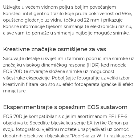
Uživajte u većem vidnom polju s boljim povećanjem
koristeći inteligentno tražilo koje pruža pokrivenost od 98%,
opušteno gledanje uz vidnu točku od 22 mm i prikazuje
korisne informacije tijekom snimanja te elektroničku razinu,
a sve vam to pomaže u snimanju najbolje moguće snimke.
Kreativne značajke osmišljene za vas
Sačuvajte detalje u svijetlim i tamnim područjima snimke uz
značajku visokog dinamičkog raspona (HDR) kod modela
EOS 70D te stvarajte složene snimke uz mogućnost
višestruke ekspozicije. Poboljšajte fotografije uz veliki izbor
kreativnih filtara kao što su efekt fotoaparata igračke ili efekt
minijature.
Eksperimentirajte s opsežnim EOS sustavom
EOS 70D je kompatibilan s cijelim asortimanom EF i EF-S
objektiva te Speedlite bljeskalica serije EX tvrtke Canon pa
svoju fotografsku vještinu možete unaprjeđivati uz pomoć
dodatnih objektiva i bljeskalica.*Podrška za Wi-Fi razlikuje se