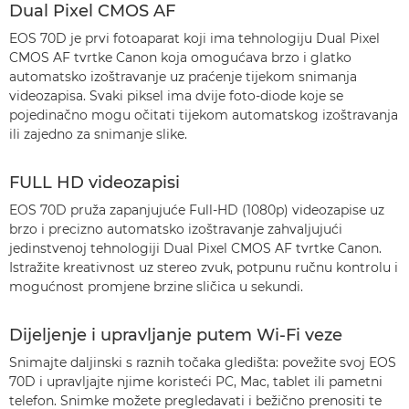
Dual Pixel CMOS AF
EOS 70D je prvi fotoaparat koji ima tehnologiju Dual Pixel
CMOS AF tvrtke Canon koja omogućava brzo i glatko
automatsko izoštravanje uz praćenje tijekom snimanja
videozapisa. Svaki piksel ima dvije foto-diode koje se
pojedinačno mogu očitati tijekom automatskog izoštravanja
ili zajedno za snimanje slike.
FULL HD videozapisi
EOS 70D pruža zapanjujuće Full-HD (1080p) videozapise uz
brzo i precizno automatsko izoštravanje zahvaljujući
jedinstvenoj tehnologiji Dual Pixel CMOS AF tvrtke Canon.
Istražite kreativnost uz stereo zvuk, potpunu ručnu kontrolu i
mogućnost promjene brzine sličica u sekundi.
Dijeljenje i upravljanje putem Wi-Fi veze
Snimajte daljinski s raznih točaka gledišta: povežite svoj EOS
70D i upravljajte njime koristeći PC, Mac, tablet ili pametni
telefon. Snimke možete pregledavati i bežično prenositi te