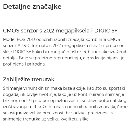
Detaljne značajke
CMOS senzor s 20,2 megapiksela i DIGIC 5+
Model EOS 70D odličnih radnih značajki kombinira CMOS
senzor APS-C formata s 20,2 megapiksela i snažni procesor
slike DIGIC 5+ kako bi omogućio oštre 14-bitne slike izraženih
detalja. Boje se precizno reproduciraju, a gradacija nijansi je
profinjena i prirodna.
Zabilježite trenutak
Snimanje vrhunskih snimaka brze akcije, kao što su sportski
događaji ili divlje životinje, lako je uz kontinuirano snimanje
brzinom od 7 fps u punoj razlučivosti i sustavu automatskog
izoštravanja u 19 križnih točaka odličnih radnih značajki, čime
se osigurava velika preciznost, brz odziv i preciznost za
snimanje trenutka uz veliku kvalitetu slike.