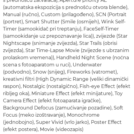
s prednošću zatvarača), Aperture priority AE
(automatska ekspozicija s prednošću otvora blende),
Manual (ručno), Custom (prilagođeno), SCN (Portrait
(portret), Smart Shutter (Smile (osmijeh), Wink Self-
Timer (samookidač pri treptanju), FaceSelf-Timer
(samookidanje uz prepoznavanje lica)), zvijezde (Star
Nightscape (snimanje zvijezda), Star Trails (obrisi
zvijezda), Star Time-Lapse Movie (zvijezde s ubrzanim
prolaskom vremena)), Handheld Night Scene (noćna
scena s fotoaparatom u ruci), Underwater
(podvodno), Snow (snijeg), Fireworks (vatromet),
kreativni filtri (High Dynamic Range (veliki dinamički
raspon), Nostalgic (nostalgično), Fish-eye Effect (efekt
ribljeg oka), Miniature Effect (efekt minijature), Toy
Camera Effect (efekt fotoaparata igračke),
Background Defocus (zamućivanje pozadine), Soft
Focus (meko izoštravanje), Monochrome
(jednobojno), Super Vivid (vrlo jarko), Poster Effect
(efekt postera), Movie (videozapis)