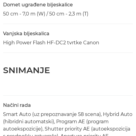
Domet ugrađene bljeskalice
50 cm - 7,0 m (W) / 50 cm - 2,3 m (T)
Vanjska bljeskalica
High Power Flash HF-DC2 tvrtke Canon
SNIMANJE
Načini rada
Smart Auto (uz prepoznavanje 58 scena), Hybrid Auto
(hibridni automatski), Program AE (program
autoekspozicije), Shutter priority AE (autoekspozicija