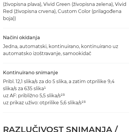
(živopisna plava), Vivid Green (živopisna zelena), Vivid
Red (živopisna crvena), Custom Color (prilagođena
boja))
Načini okidanja
Jedna, automatski, kontinuirano, kontinuirano uz
automatsko izoštravanje, samookidač
Kontinuirano snimanje
Pribl. 12,1 slika/s za do 5 slika, a zatim otprilike 9,4
slika/s za 635 slika¹
uz AF: približno 5,5 slika/s²³
uz prikaz uživo: otprilike 5,6 slika/s²³
RAZLUČIVOST SNIMANJA /