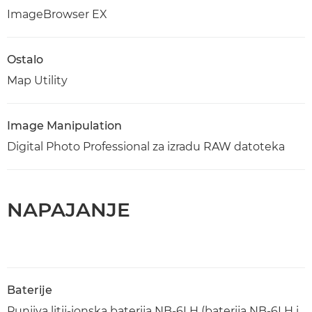
ImageBrowser EX
Ostalo
Map Utility
Image Manipulation
Digital Photo Professional za izradu RAW datoteka
NAPAJANJE
Baterije
Punjiva litij-ionska baterija NB-6LH (baterija NB-6LH i