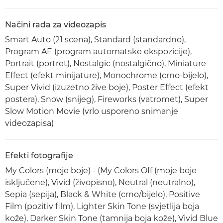
Načini rada za videozapis
Smart Auto (21 scena), Standard (standardno),
Program AE (program automatske ekspozicije),
Portrait (portret), Nostalgic (nostalgično), Miniature
Effect (efekt minijature), Monochrome (crno-bijelo),
Super Vivid (izuzetno žive boje), Poster Effect (efekt
postera), Snow (snijeg), Fireworks (vatromet), Super
Slow Motion Movie (vrlo usporeno snimanje
videozapisa)
Efekti fotografije
My Colors (moje boje) - (My Colors Off (moje boje
isključene), Vivid (živopisno), Neutral (neutralno),
Sepia (sepija), Black & White (crno/bijelo), Positive
Film (pozitiv film), Lighter Skin Tone (svjetlija boja
kože), Darker Skin Tone (tamnija boja kože), Vivid Blue