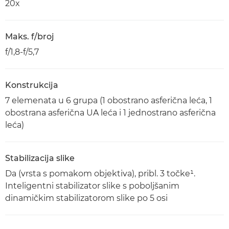
20x
Maks. f/broj
f/1,8-f/5,7
Konstrukcija
7 elemenata u 6 grupa (1 obostrano asferična leća, 1
obostrana asferična UA leća i 1 jednostrano asferična
leća)
Stabilizacija slike
Da (vrsta s pomakom objektiva), pribl. 3 točke¹.
Inteligentni stabilizator slike s poboljšanim
dinamičkim stabilizatorom slike po 5 osi