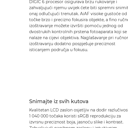
DIGIC 6 procesor osigurava brzu rukovanje i
zahvaljujući njemu uvijek ćete biti spremni snimit
onaj odlučujući trenutak. AiAF visoke gustoće od 
točke brzo i precizno fokusira objekte, a fino ručn
izoštravanje možete izvršiti pomoću jednog od
dvostrukih kontrolnih prstena fotoaparata koji se
nalaze na cijevi objektiva. Naglašavanje pri ručn
izoštravanju dodatno pospješuje preciznost
isticanjem područja u fokusu.
Snimajte iz svih kutova
Kvalitetan LCD zaslon osjetljiv na dodir razlučivos
1 040 000 točaka koristi sRGB reprodukciju za
izvrsnu preciznost boja, jasnoću slike i kontrast.