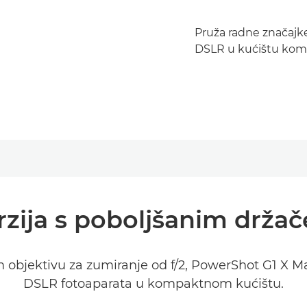
Pruža radne značajke
DSLR u kućištu komp
rzija s poboljšanim drža
 objektivu za zumiranje od f/2, PowerShot G1 X Mark
DSLR fotoaparata u kompaktnom kućištu.