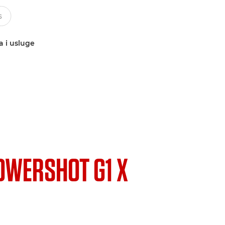
a i usluge
OWERSHOT G1 X