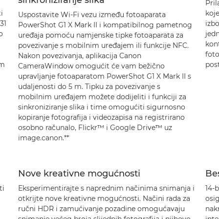
sinkroniziranje slika
Pril
i
koje
Uspostavite Wi-Fi vezu između fotoaparata
31
izb
PowerShot G1 X Mark II i kompatibilnog pametnog
o
jedn
uređaja pomoću namjenske tipke fotoaparata za
kont
povezivanje s mobilnim uređajem ili funkcije NFC.
foto
Nakon povezivanja, aplikacija Canon
om
post
CameraWindow omogućit će vam bežično
upravljanje fotoaparatom PowerShot G1 X Mark II s
udaljenosti do 5 m. Tipku za povezivanje s
mobilnim uređajem možete dodijeliti i funkciji za
sinkroniziranje slika i time omogućiti sigurnosno
kopiranje fotografija i videozapisa na registrirano
osobno računalo, Flickr™ i Google Drive™ uz
image.canon.**
Nove kreativne mogućnosti
Bes
ti
Eksperimentirajte s naprednim načinima snimanja i
14-
otkrijte nove kreativne mogućnosti. Načini rada za
osi
ručni HDR i zamućivanje pozadine omogućavaju
nak