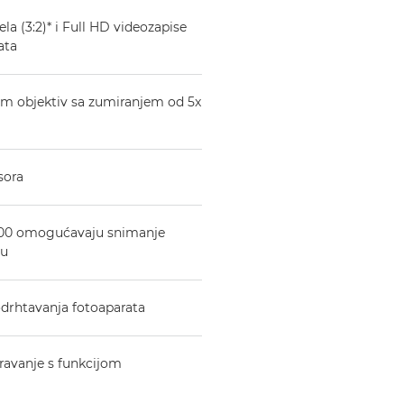
la (3:2)* i Full HD videozapise
ata
mm objektiv sa zumiranjem od 5x
sora
 800 omogućavaju snimanje
ju
podrhtavanja fotoaparata
travanje s funkcijom