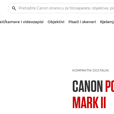
ti/kamere i videozapisi
Objektivi
Pisači i skeneri
Rješenj
KOMPAKTNI DIGITALNI
CANON
P
MARK II