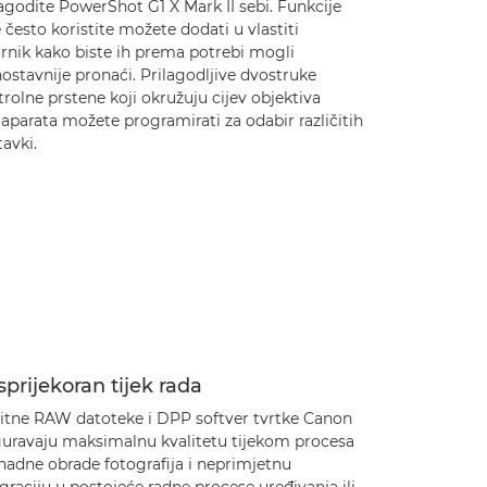
agodite PowerShot G1 X Mark II sebi. Funkcije
 često koristite možete dodati u vlastiti
ornik kako biste ih prema potrebi mogli
ostavnije pronaći. Prilagodljive dvostruke
rolne prstene koji okružuju cijev objektiva
aparata možete programirati za odabir različitih
avki.
prijekoran tijek rada
bitne RAW datoteke i DPP softver tvrtke Canon
guravaju maksimalnu kvalitetu tijekom procesa
nadne obrade fotografija i neprimjetnu