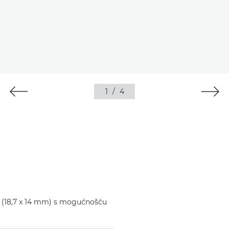
1
/
4
5 (18,7 x 14 mm) s mogućnošću