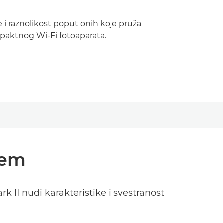
 i raznolikost poput onih koje pruža
aktnog Wi-Fi fotoaparata.
čem
 II nudi karakteristike i svestranost