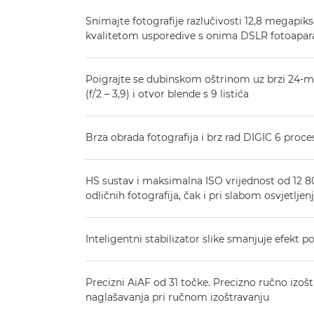
Snimajte fotografije razlučivosti 12,8 megapikse
kvalitetom usporedive s onima DSLR fotoapar
Poigrajte se dubinskom oštrinom uz brzi 24-
(f/2 – 3,9) i otvor blende s 9 listića
Brza obrada fotografija i brz rad DIGIC 6 proce
HS sustav i maksimalna ISO vrijednost od 12
odličnih fotografija, čak i pri slabom osvjetljen
Inteligentni stabilizator slike smanjuje efekt 
Precizni AiAF od 31 točke. Precizno ručno izoš
naglašavanja pri ručnom izoštravanju