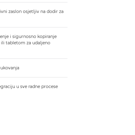
ivni zaslon osjetljiv na dodir za
ljenje i sigurnosno kopiranje
ili tabletom za udaljeno
 rukovanja
egraciju u sve radne procese