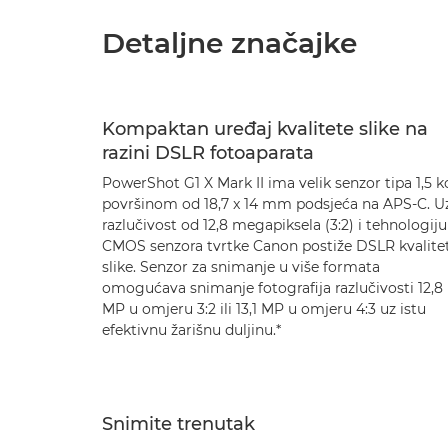
Detaljne značajke
Kompaktan uređaj kvalitete slike na
razini DSLR fotoaparata
PowerShot G1 X Mark II ima velik senzor tipa 1,5 ko
površinom od 18,7 x 14 mm podsjeća na APS-C. U
razlučivost od 12,8 megapiksela (3:2) i tehnologiju
CMOS senzora tvrtke Canon postiže DSLR kvalite
slike. Senzor za snimanje u više formata
omogućava snimanje fotografija razlučivosti 12,8
MP u omjeru 3:2 ili 13,1 MP u omjeru 4:3 uz istu
efektivnu žarišnu duljinu.*
Snimite trenutak