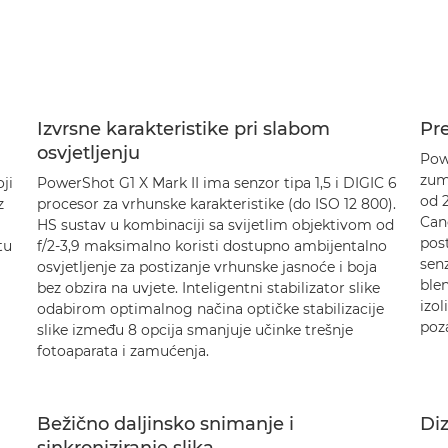
Izvrsne karakteristike pri slabom
Pre
osvjetljenju
Pow
zum
ji
PowerShot G1 X Mark II ima senzor tipa 1,5 i DIGIC 6
od 
z
procesor za vrhunske karakteristike (do ISO 12 800).
Can
HS sustav u kombinaciji sa svijetlim objektivom od
post
tu
f/2-3,9 maksimalno koristi dostupno ambijentalno
senz
osvjetljenje za postizanje vrhunske jasnoće i boja
blen
bez obzira na uvjete. Inteligentni stabilizator slike
izo
odabirom optimalnog načina optičke stabilizacije
poz
slike između 8 opcija smanjuje učinke trešnje
fotoaparata i zamućenja.
Bežično daljinsko snimanje i
Diz