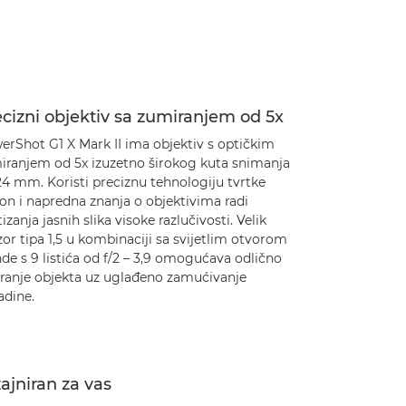
cizni objektiv sa zumiranjem od 5x
erShot G1 X Mark II ima objektiv s optičkim
iranjem od 5x izuzetno širokog kuta snimanja
24 mm. Koristi preciznu tehnologiju tvrtke
on i napredna znanja o objektivima radi
izanja jasnih slika visoke razlučivosti. Velik
or tipa 1,5 u kombinaciji sa svijetlim otvorom
de s 9 listića od f/2 – 3,9 omogućava odlično
liranje objekta uz uglađeno zamućivanje
adine.
ajniran za vas