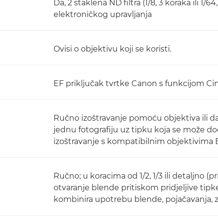
Da, 2 staklena ND filtra (1/8, 3 koraka ili 1/
elektroničkog upravljanja
Ovisi o objektivu koji se koristi.
EF priključak tvrtke Canon s funkcijom C
Ručno izoštravanje pomoću objektiva ili da
jednu fotografiju uz tipku koja se može do
izoštravanje s kompatibilnim objektivima E
Ručno; u koracima od 1/2, 1/3 ili detaljno 
otvaranje blende pritiskom pridjeljive tip
kombinira upotrebu blende, pojačavanja, zat