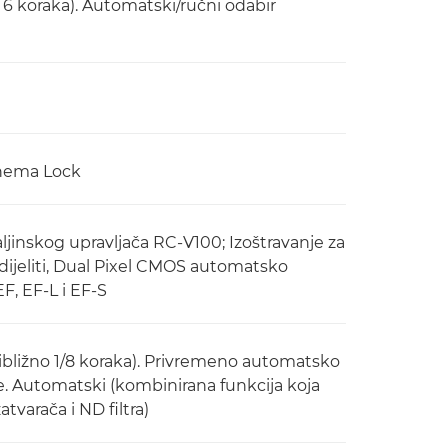
64, 6 koraka). Automatski/ručni odabir
inema Lock
ljinskog upravljača RC-V100; Izoštravanje za
dijeliti, Dual Pixel CMOS automatsko
F, EF-L i EF-S
(približno 1/8 koraka). Privremeno automatsko
ke. Automatski (kombinirana funkcija koja
varača i ND filtra)