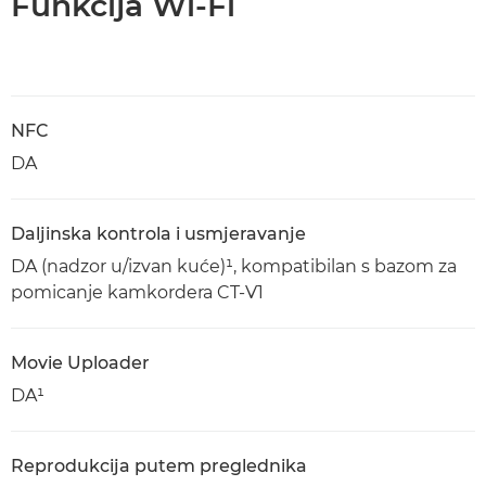
Funkcija Wi-Fi
NFC
DA
Daljinska kontrola i usmjeravanje
DA (nadzor u/izvan kuće)¹, kompatibilan s bazom za
pomicanje kamkordera CT-V1
Movie Uploader
DA¹
Reprodukcija putem preglednika