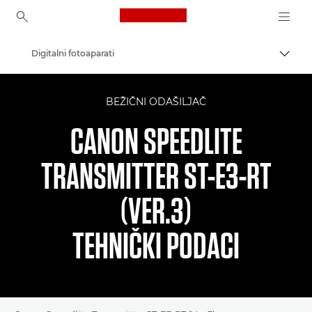
Canon Logo, back to ho
Digitalni fotoaparati
Uklju
Canon
BEŽIČNI ODAŠILJAČ
CANON SPEEDLITE
TRANSMITTER ST-E3-RT
(VER.3)
TEHNIČKI PODACI