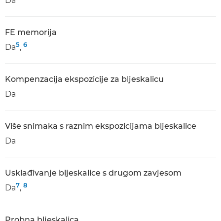
Da
FE memorija
5
6
Da
,
Kompenzacija ekspozicije za bljeskalicu
Da
Više snimaka s raznim ekspozicijama bljeskalice
Da
Usklađivanje bljeskalice s drugom zavjesom
7
8
Da
,
Probna bljeskalica