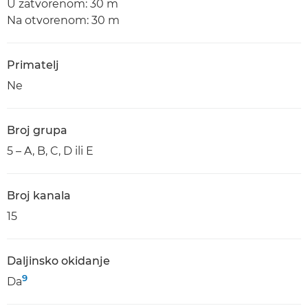
U zatvorenom: 30 m
Na otvorenom: 30 m
Primatelj
Ne
Broj grupa
5 – A, B, C, D ili E
Broj kanala
15
Daljinsko okidanje
9
Da