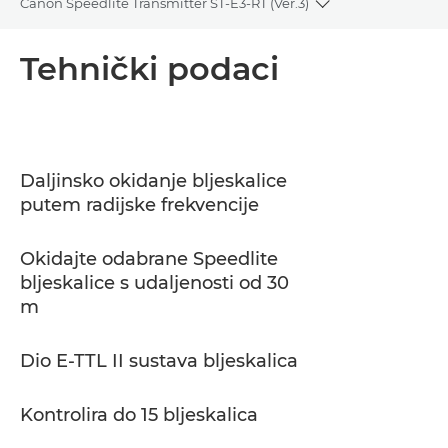
Canon Speedlite Transmitter ST-E3-RT (Ver.3)
Toggle breadcru
Pregled
Tehnički podaci
Tehnički podaci
Podrška
Daljinsko okidanje bljeskalice
putem radijske frekvencije
Okidajte odabrane Speedlite
bljeskalice s udaljenosti od 30
m
Dio E-TTL II sustava bljeskalica
Kontrolira do 15 bljeskalica