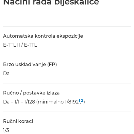
Načini rada bljeskalice
Automatska kontrola ekspozicije
E-TTL II / E-TTL
Brzo usklađivanje (FP)
Da
Ručno / postavke izlaza
1
2
Da – 1/1 – 1/128 (minimalno 1/8192
,
)
Ručni koraci
1/3