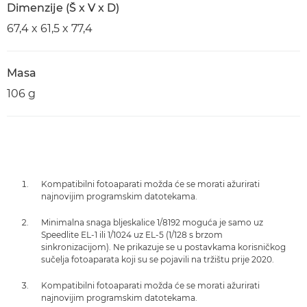
Dimenzije (Š x V x D)
67,4 x 61,5 x 77,4
Masa
106 g
Kompatibilni fotoaparati možda će se morati ažurirati
najnovijim programskim datotekama.
Minimalna snaga bljeskalice 1/8192 moguća je samo uz
Speedlite EL-1 ili 1/1024 uz EL-5 (1/128 s brzom
sinkronizacijom). Ne prikazuje se u postavkama korisničkog
sučelja fotoaparata koji su se pojavili na tržištu prije 2020.
Kompatibilni fotoaparati možda će se morati ažurirati
najnovijim programskim datotekama.