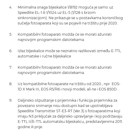
Minimalna snaga bljeskalice 1/8192 moguća je samo uz
Speedlite EL-1 ili 1/1024 uz EL-5 (1/128 s brzom
sinkronizacijom). Ne prikazuje se u postavkama korisničkog
sučelja fotoaparata koji su se pojavili na tržištu prije 2020.
Kompatibilni fotoaparati možda će se morati ažurirati
najnovijim programskim datotekama.
Izlaz bljeskalice može se neznatno razlikovati između E-TTL
automatske i ručne bljeskalice
Kompatibilni fotoaparati možda će se morati ažurirati
najnovijim programskim datotekama.
Uz kompatibilne fotoaparate na tržištu od 2020., npr. EOS-
1D X Mark III, EOS R5/R6 i noviji modeli, ali ne i EOS 850D.
Daljinsko otpuštanje s prijemnika i funkcija prijemnika za
povezano snimanje nisu dostupni kad se upotrebljava
Speedlite Transmitter ST-E3-RT (Ver.3) s fotoaparatima koji
imaju N3 priključak za daljinsko upravljanje i koji podržavaju
E-TTL II/E-TTL automatsku bljeskalicu, predstavljenima 2011.
godine ili prije.