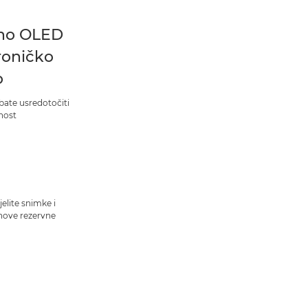
no OLED
roničko
o
bate usredotočiti
nost
jelite snimke i
ihove rezervne