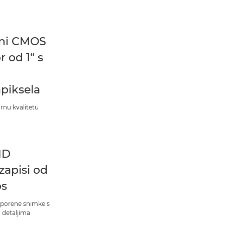
eni CMOS
r od 1“ s
piksela
rnu kvalitetu
HD
zapisi od
ps
sporene snimke s
m detaljima