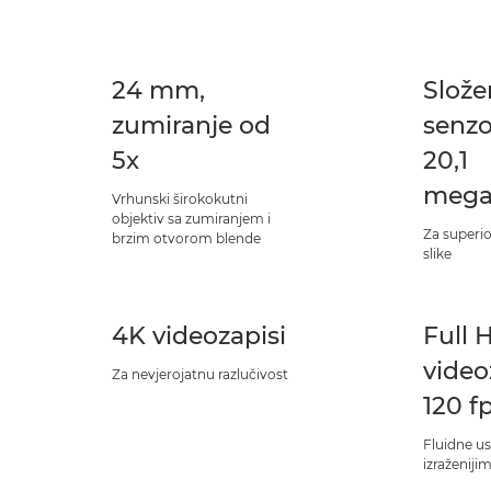
24 mm,
Slož
zumiranje od
senzo
5x
20,1
mega
Vrhunski širokokutni
objektiv sa zumiranjem i
Za superio
brzim otvorom blende
slike
4K videozapisi
Full 
video
Za nevjerojatnu razlučivost
120 f
Fluidne u
izraženiji