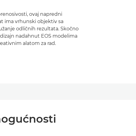
prenosivosti, ovaj napredni
t ima vrhunski objektiv sa
žanje odličnih rezultata. Skočno
o i dizajn nadahnut EOS modelima
eativnim alatom za rad.
mogućnosti