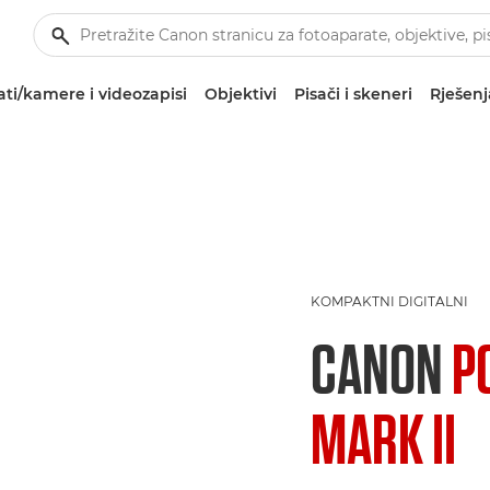
ti/kamere i videozapisi
Objektivi
Pisači i skeneri
Rješenj
KOMPAKTNI DIGITALNI
CANON
P
MARK II