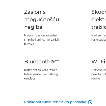
Zaslon s
Skoč
mogućnošću
elekt
nagiba
tražil
Nagibni zaslon za selfie
Kad se tre
snimke i snimanje iz niskih
na kreativ
kutova
Bluetooth®**
Wi-Fi
Konstantna veza između
Bežično di
fotoaparata i pametnog
pravite nj
uređaja
kopije
Prikaz potpunih tehničkih podataka
