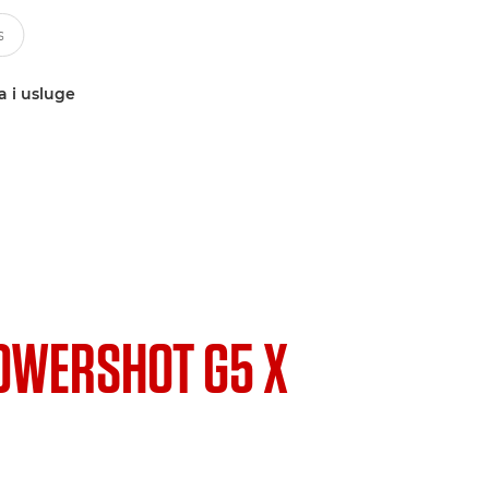
a i usluge
OWERSHOT G5 X