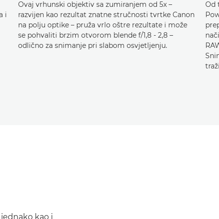
Ovaj vrhunski objektiv sa zumiranjem od 5x –
Od 
a i
razvijen kao rezultat znatne stručnosti tvrtke Canon
Pow
na polju optike – pruža vrlo oštre rezultate i može
prep
se pohvaliti brzim otvorom blende f/1,8 - 2,8 –
nač
odlično za snimanje pri slabom osvjetljenju.
RAW
Snim
traž
 jednako kao i