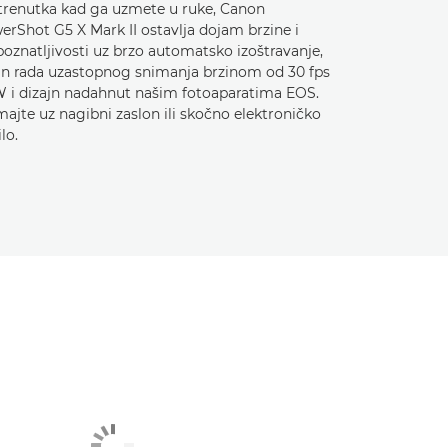
trenutka kad ga uzmete u ruke, Canon
erShot G5 X Mark II ostavlja dojam brzine i
oznatljivosti uz brzo automatsko izoštravanje,
in rada uzastopnog snimanja brzinom od 30 fps
 i dizajn nadahnut našim fotoaparatima EOS.
ajte uz nagibni zaslon ili skočno elektroničko
ilo.