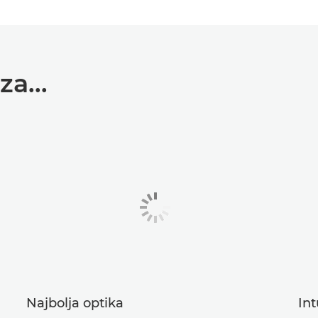
a...
Najbolja optika
Int