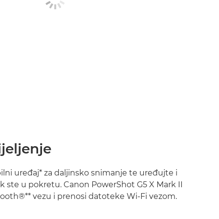
jeljenje
lni uređaj* za daljinsko snimanje te uređujte i
 dok ste u pokretu. Canon PowerShot G5 X Mark II
tooth®** vezu i prenosi datoteke Wi-Fi vezom.