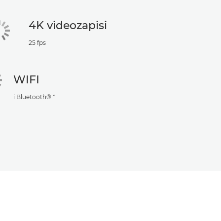
4K videozapisi
25 fps
WIFI
i Bluetooth® *