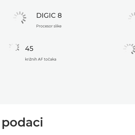
DIGIC 8
Procesor slike
45
križnih AF točaka
i podaci