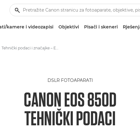
ti/kamere i videozapisi
Objektivi
Pisači i skeneri
Rješenj
Tehnički podaci i značajke – EOS 850D
DSLR FOTOAPARATI
CANON EOS 850D
TEHNIČKI PODACI