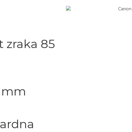
t zraka 85
,2 mm
ndardna