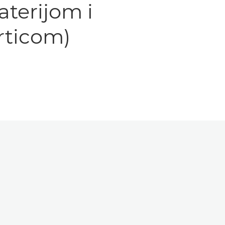
aterijom i
rticom)