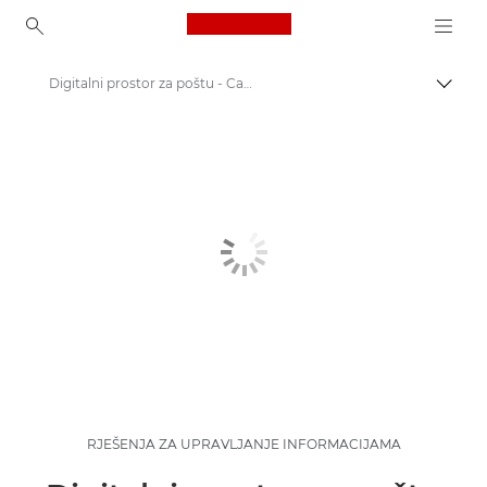
Canon Logo, back to ho
Digitalni prostor za poštu - Canon Hrvatska
Uklju
Canon
Rješenja i usluge
Poslovna rješenja
RJEŠENJA ZA UPRAVLJANJE INFORMACIJAMA