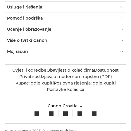
Usluge i rješenja
Pomoć i podrška
Učenje i obrazovanje
Više o tvrtki Canon
Moj račun
Uvjeti i odredbe
Obavijest o kolačićima
Dostupnost
Privatnost
Izjava o modernom ropstvu (PDF)
Kupac: gdje kupiti
Poslovna rješenja: gdje kupiti
Postavke kolačića
Canon Croatia
Autorska prava 2026. Sva prava pridržana.