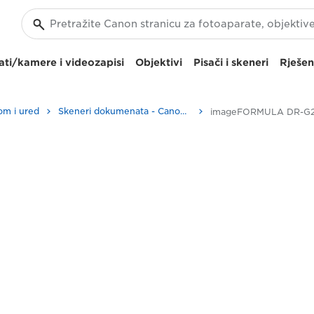
ti/kamere i videozapisi
Objektivi
Pisači i skeneri
Rješen
om i ured
Skeneri dokumenata - Canon Hrvatska