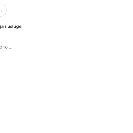
ja i usluge
imageFORMULA DR-G2140 - Scanners for Home & Office