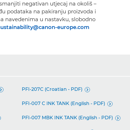
 smanjiti negativan utjecaj na okoliš –
eđu podataka na pakiranju proizvoda i
ima navedenima u nastavku, slobodno
sustainability@canon-europe.com
PFI-207C (Croatian - PDF)


PFI-007 C INK TANK (English - PDF)

PFI-007 MBK INK TANK (English - PDF)
