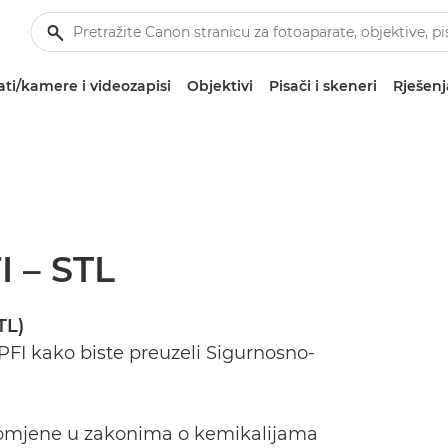
ti/kamere i videozapisi
Objektivi
Pisači i skeneri
Rješenj
I – STL
TL)
PFI kako biste preuzeli Sigurnosno-
romjene u zakonima o kemikalijama