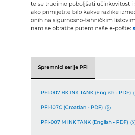
te se trudimo poboljšati učinkovitost i
ako primijetite bilo kakve razlike izm
onih na sigurnosno-tehničkim listov
nam se obratite putem naše e-pošte:
Spremnici serije PFI
PFI-007 BK INK TANK (English - PDF)
PFI-107C (Croatian - PDF)

PFI-007 M INK TANK (English - PDF)
