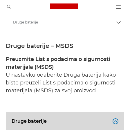
Canon Logo, back to ho
Druge baterije
Uklju
Canon
Sigurnosno-tehnički listovi
Druge baterije – MSDS
Preuzmite List s podacima o sigurnosti
materijala (MSDS)
U nastavku odaberite Druga baterija kako
biste preuzeli List s podacima o sigurnosti
materijala (MSDS) za svoj proizvod.
Druge baterije
