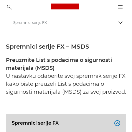
Canon Logo, back to ho
Spremnici serije FX
Uklju
Canon
Sigurnosno-tehnički listovi
Spremnici serije FX – MSDS
Preuzmite List s podacima o sigurnosti
materijala (MSDS)
U nastavku odaberite svoj spremnik serije FX
kako biste preuzeli List s podacima o
sigurnosti materijala (MSDS) za svoj proizvod.
Spremnici serije FX
