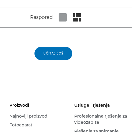
Raspored
Set tiled view
Set masonry view
UČITAJ JOŠ
Proizvodi
Usluge i rješenja
Najnoviji proizvodi
Profesionalna rješenja za
videozapise
Fotoaparati
Rješenja za snimanje