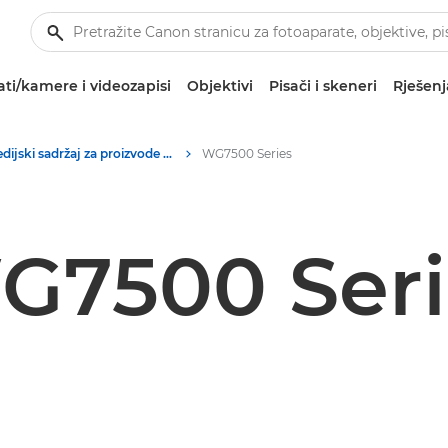
ti/kamere i videozapisi
Objektivi
Pisači i skeneri
Rješenj
Medijski sadržaj za proizvode za uredsko ispisivanje – tiskovni centar tvrtke Canon
WG7500 Series
G7500 Seri