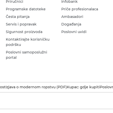
Priručnici
Infobank
Programske datoteke
Priče profesionalaca
Česta pitanja
Ambasadori
Servis i popravak
Događanja
Sigurnost proizvoda
Poslovni uvidi
Kontaktirajte korisničku
podršku
Poslovni samoposlužni
portal
ost
Izjava o modernom ropstvu (PDF)
Kupac: gdje kupiti
Poslovn