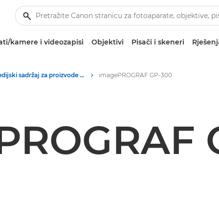
ti/kamere i videozapisi
Objektivi
Pisači i skeneri
Rješenj
Medijski sadržaj za proizvode za ispisivanje velikih formata – tiskovni centar tvrtke Canon
imagePROGRAF GP-300
PROGRAF 