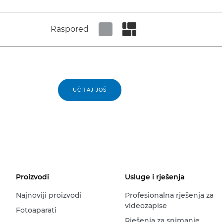
Raspored
Set tiled view
Set masonry view
UČITAJ JOŠ
Proizvodi
Usluge i rješenja
Najnoviji proizvodi
Profesionalna rješenja za
videozapise
Fotoaparati
Rješenja za snimanje