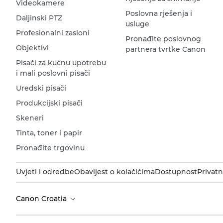
Videokamere
Poslovna rješenja i
Daljinski PTZ
usluge
Profesionalni zasloni
Pronađite poslovnog
Objektivi
partnera tvrtke Canon
Pisači za kućnu upotrebu
i mali poslovni pisači
Uredski pisači
Produkcijski pisači
Skeneri
Tinta, toner i papir
Pronađite trgovinu
Uvjeti i odredbe
Obavijest o kolačićima
Dostupnost
Privatn
Canon Croatia