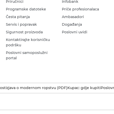
Priručnici
Infobank
Programske datoteke
Priče profesionalaca
Česta pitanja
Ambasadori
Servis i popravak
Događanja
Sigurnost proizvoda
Poslovni uvidi
Kontaktirajte korisničku
podršku
Poslovni samoposlužni
portal
ost
Izjava o modernom ropstvu (PDF)
Kupac: gdje kupiti
Poslovn