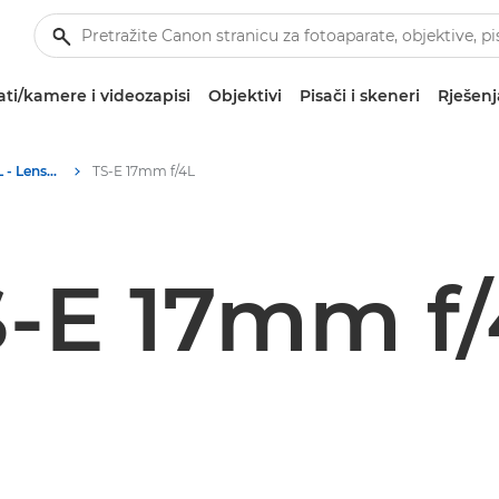
ti/kamere i videozapisi
Objektivi
Pisači i skeneri
Rješenj
Canon TS-E 17mm f/4L - Lenses - Camera & Photo lenses
TS-E 17mm f/4L
S-E 17mm f/