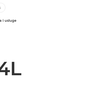
a i usluge
4L