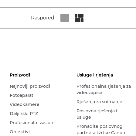
Raspored
Set tiled view
Set masonry view
Proizvodi
Usluge i rješenja
Najnoviji proizvodi
Profesionalna rješenja za
videozapise
Fotoaparati
Rješenja za snimanje
Videokamere
Poslovna rješenja i
Daljinski PTZ
usluge
Profesionalni zasloni
Pronađite poslovnog
Objektivi
partnera tvrtke Canon