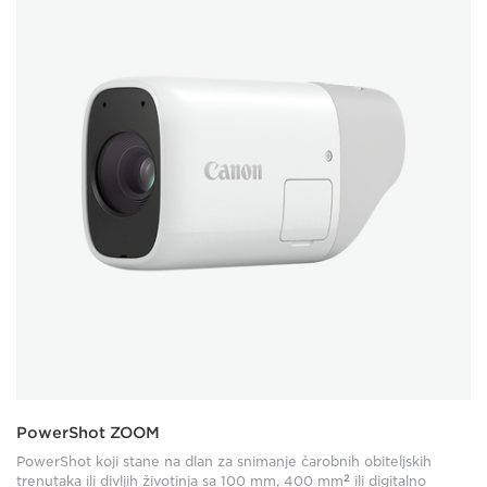
PowerShot ZOOM
PowerShot koji stane na dlan za snimanje čarobnih obiteljskih
2
trenutaka ili divljih životinja sa 100 mm, 400 mm
ili digitalno