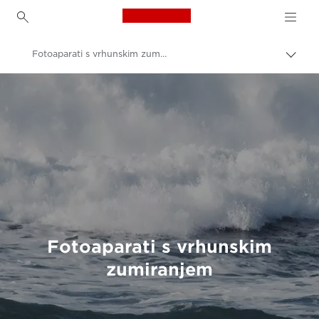
Canon Logo, back to h
Fotoaparati s vrhunskim zumiranjem
Uklju
trag
Canon
Digitalni fotoaparati
Fotoaparati s vrhunskim
zumiranjem