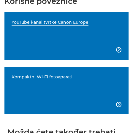
Korisne poveznice
YouTube kanal tvrtke Canon Europe

Kompaktni Wi-Fi fotoaparati

Možda ćete također trebati...