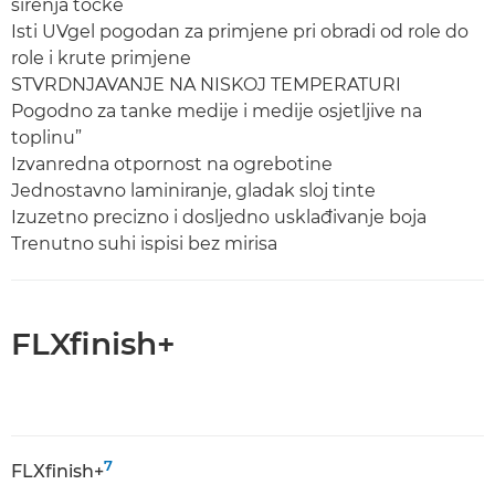
širenja točke
Isti UVgel pogodan za primjene pri obradi od role do
role i krute primjene
STVRDNJAVANJE NA NISKOJ TEMPERATURI
Pogodno za tanke medije i medije osjetljive na
toplinu”
Izvanredna otpornost na ogrebotine
Jednostavno laminiranje, gladak sloj tinte
Izuzetno precizno i dosljedno usklađivanje boja
Trenutno suhi ispisi bez mirisa
FLXfinish+
7
FLXfinish+