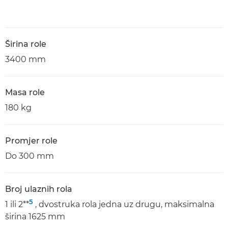
Širina role
3400 mm
Masa role
180 kg
Promjer role
Do 300 mm
Broj ulaznih rola
5
1 ili 2**
, dvostruka rola jedna uz drugu, maksimalna
širina 1625 mm