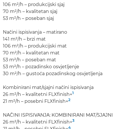
106 m²/h – produkcijski sjaj
70 m²/h – kvalitetan sjaj
53 m²/h – poseban sjaj
Načini ispisivanja – matirano
141 m²/h – brzi mat
106 m²/h – produkcijski mat
70 m²/h – kvalitetan mat
53 m²/h – poseban mat
53 m²/h – pozadinsko osvjetljenje
30 m²/h – gustoća pozadinskog osvjetljenja
Kombinirani mat/sjajni načini ispisivanja
1
26 m²/h – kvalitetni FLXfinish+
2
21 m²/h – posebni FLXfinish+
NAČINI ISPISIVANJA: KOMBINIRANI MAT/SJAJNI
3
26 m²/h – kvalitetni FLXfinish+
4
21 m²/h – posebni FLXfinish+