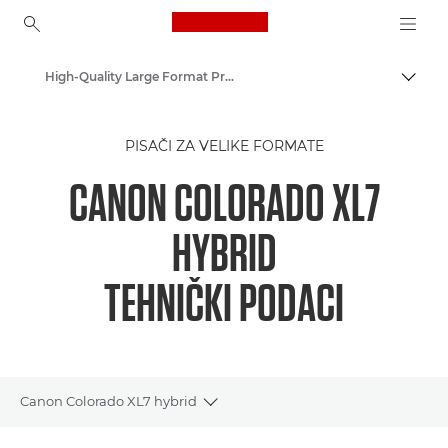
Canon Logo, back to ho
High-Quality Large Format Printers for CAD/GIS and Stunning Graphics
Uklju
Canon
PISAČI ZA VELIKE FORMATE
Rješenja i usluge
CANON COLORADO XL7
Poslovni proizvodi
HYBRID
TEHNIČKI PODACI
Canon Colorado XL7 hybrid
Toggle breadcrumbs