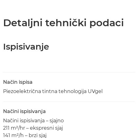
Pregled
Tehnički podaci
Detaljni tehnički podaci
Preuzimanje PDF-a
Ispisivanje
Način ispisa
Piezoelektrična tintna tehnologija UVgel
Načini ispisivanja
Načini ispisivanja – sjajno
211 m²/hr – ekspresni sjaj
141 m²/h – brzi sjaj