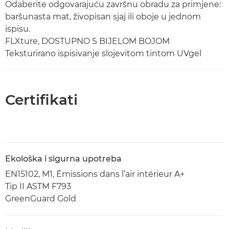
Odaberite odgovarajuću završnu obradu za primjene:
baršunasta mat, živopisan sjaj ili oboje u jednom
ispisu.
FLXture, DOSTUPNO S BIJELOM BOJOM
Teksturirano ispisivanje slojevitom tintom UVgel
Certifikati
Ekološka i sigurna upotreba
EN15102, M1, Émissions dans l’air intérieur A+
Tip II ASTM F793
GreenGuard Gold